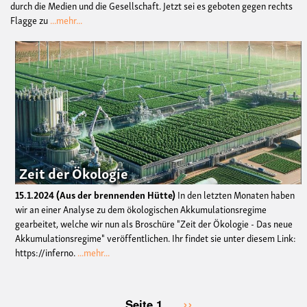
durch die Medien und die Gesellschaft. Jetzt sei es geboten gegen rechts
Flagge zu
...mehr...
Zeit der Ökologie
15.1.2024
Aus der brennenden Hütte
In den letzten Monaten haben
wir an einer Analyse zu dem ökologischen Akkumulationsregime
gearbeitet, welche wir nun als Broschüre "Zeit der Ökologie - Das neue
Akkumulationsregime" veröffentlichen. Ihr findet sie unter diesem Link:
https://inferno.
...mehr...
Nächste
››
Seite 1