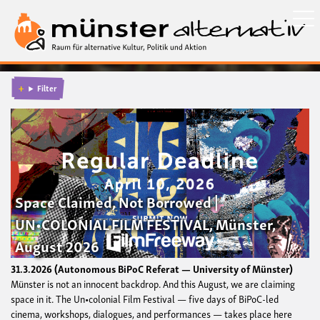
Direkt
zum
Inhalt
Filter
Space Claimed, Not Borrowed |
UN•COLONIAL FILM FESTIVAL, Münster,
August 2026
31.3.2026
Autonomous BiPoC Referat — University of Münster
Münster is not an innocent backdrop. And this August, we are claiming
space in it. The Un•colonial Film Festival — five days of BiPoC-led
cinema, workshops, dialogues, and performances — takes place here