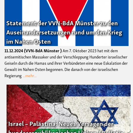
Statement der VVN-BdA Münster zu den
Auseinandersetzungen rund um den Krieg
im Nahen Osten
11.12.2024
VVN-BdA Münster
Am 7. Oktober 2023 hat mit dem
antisemitischen Massaker und der Verschleppung Hunderter israelischer
Geiseln durch die Hamas und ihrer Verbündeten eine neue Eskalation der
Gewalt im Nahen Osten begonnen. Die danach von der israelischen
Regierung
...mehr...
Israel – Palästina: Neues Versagen der
bundesrepublikanischen Linken / Bulletin