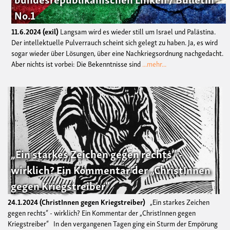
No.1
11.6.2024
exil
Langsam wird es wieder still um Israel und Palästina.
Der intellektuelle Pulverrauch scheint sich gelegt zu haben. Ja, es wird
sogar wieder über Lösungen, über eine Nachkriegsordnung nachgedacht.
Aber nichts ist vorbei: Die Bekenntnisse sind
...mehr...
„Ein starkes Zeichen gegen rechts“ -
wirklich? Ein Kommentar der „ChristInnen
gegen Kriegstreiber“
24.1.2024
ChristInnen gegen Kriegstreiber
„Ein starkes Zeichen
gegen rechts“ - wirklich? Ein Kommentar der „ChristInnen gegen
Kriegstreiber“ In den vergangenen Tagen ging ein Sturm der Empörung