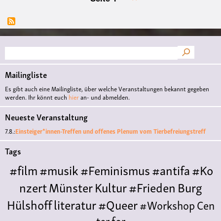
Seitennummerierung
Seite
Suche
Mailingliste
Es gibt auch eine Mailingliste, über welche Veranstaltungen bekannt gegeben
werden. Ihr könnt euch
hier
an- und abmelden.
Neueste Veranstaltung
7.8.:
Einsteiger*innen-Treffen und offenes Plenum vom Tierbefreiungstreff
Tags
#film
#musik
#Feminismus
#antifa
#Ko
nzert
Münster
Kultur
#Frieden
Burg
Hülshoff
literatur
#Queer
#Workshop
Cen
ter for