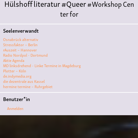
Hülshoff
literatur
#Queer
#Workshop
Cen
ter for
Literature
Polyamorie
Polytreff
#live
Konzert
Seelenverwandt
Polyamorietreff
Ethische Nicht-
Osnabrück alternativ
Monogamie
CNM
#jazz
#vortrag
antifa
femin
Stressfaktor – Berlin
rAuszeit – Hannover
ismus
kunst
antisemitismus
Musik
#cubakult
Radio Nordpol - Dortmund
Aktie Agenda
ur
DFG-
MD linksdrehend - Linke Termine in Magdeburg
VK
queer
#Demo
#Theater
Friedenskooperati
Plotter – Köln
de.indymedia.org
ve
#film #kino #filmwerkstatt
die dezentrale aus Kassel
hermine termine – Ruhrgebiet
#filmclub
#Münster
#BLACKBOX
punk
#kino
Benutzer*in
#menschenrechte
#film #kino #kultur
Anmelden
#muenster
#filmwerkstatttmünster
#vegan
#Ausstellun
g
#solidarität
Lesung
#klima
#diskussion
#an