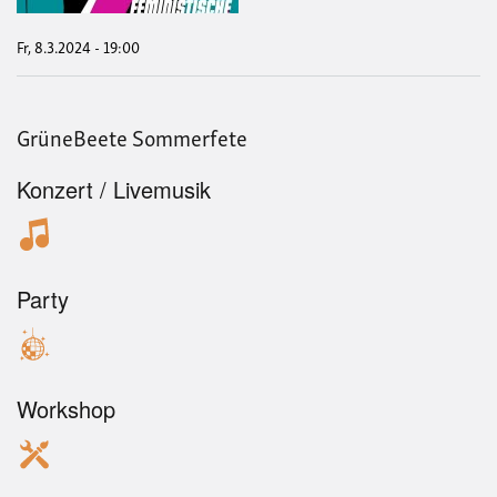
Part
zum
8.
Fr, 8.3.2024 - 19:00
Mär
GrüneBeete Sommerfete
Konzert / Livemusik
Party
Workshop