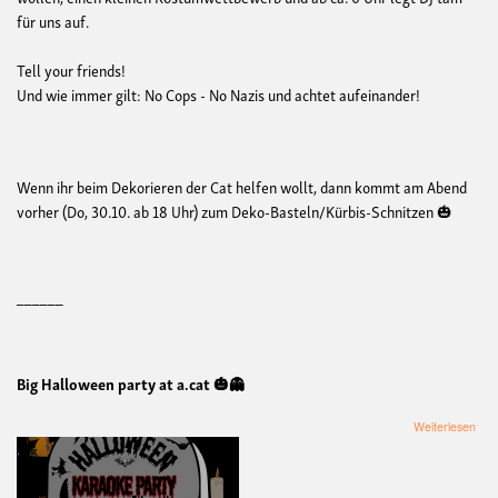
für uns auf.
Tell your friends!
Und wie immer gilt: No Cops - No Nazis und achtet aufeinander!
Wenn ihr beim Dekorieren der Cat helfen wollt, dann kommt am Abend
vorher (Do, 30.10. ab 18 Uhr) zum Deko-Basteln/Kürbis-Schnitzen 🎃
______
Big Halloween party at a.cat 🎃👻
übe
Weiterlesen
Hal
Part