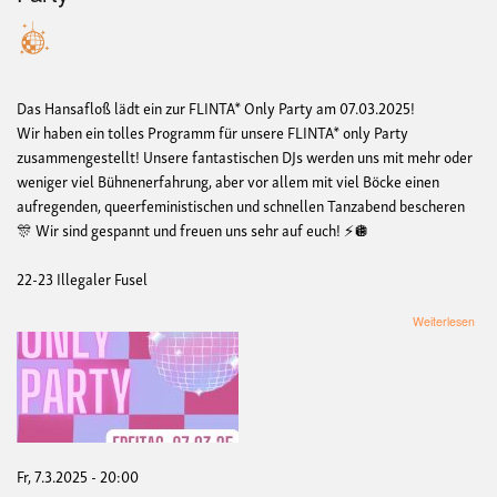
Das Hansafloß lädt ein zur FLINTA* Only Party am 07.03.2025!
Wir haben ein tolles Programm für unsere FLINTA* only Party
zusammengestellt! Unsere fantastischen DJs werden uns mit mehr oder
weniger viel Bühnenerfahrung, aber vor allem mit viel Böcke einen
aufregenden, queerfeministischen und schnellen Tanzabend bescheren
🎊 Wir sind gespannt und freuen uns sehr auf euch! ⚡️🪩
22-23 Illegaler Fusel
übe
Weiterlesen
FLI
Onl
Part
Fr, 7.3.2025 - 20:00