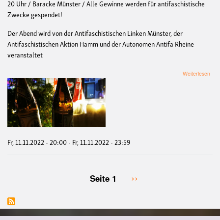
20 Uhr / Baracke Münster / Alle Gewinne werden für antifaschistische
Zwecke gespendet!
Der Abend wird von der Antifaschistischen Linken Münster, der
Antifaschistischen Aktion Hamm und der Autonomen Antifa Rheine
veranstaltet
übe
Weiterlesen
[11.
Pie
Kab
-
Nov
Fr, 11.11.2022 - 20:00
-
Fr, 11.11.2022 - 23:59
Nächste
››
Seite 1
Seitennummerierung
Seite