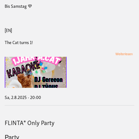
Bis Samstag 💜
[EN]
The Cat turns 1!
übe
Weiterlesen
a.ca
Geb
Sa, 2.8.2025 - 20:00
FLINTA* Only Party
Party