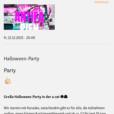
übe
Weiterlesen
12.
Anti
Pie
Soli
Fr, 12.12.2025 - 20:00
Halloween-Party
Party
Große Halloween-Party in der a.cat 🎃👻
Wir starten mit Karaoke, zwischendrin gibt es für alle, die teilnehmen
wollen, einen kleinen Kostümwettbewerb und ab ca. 0 Uhr legt DJ tam