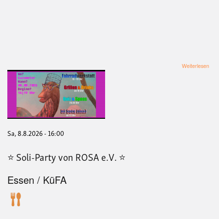
übe
Weiterlesen
Soli
geg
Rep
Sa, 8.8.2026 - 16:00
⭐️ Soli-Party von ROSA e.V. ⭐️
Essen / KüFA