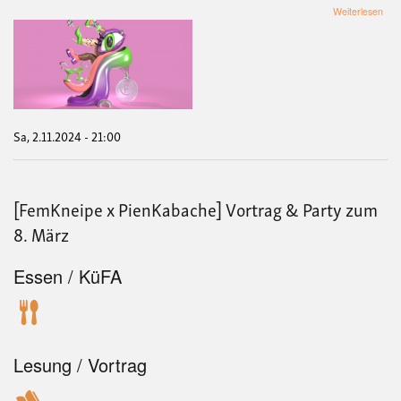
übe
Weiterlesen
QU
PAR
AR
&
CO
SP
Sa, 2.11.2024 - 21:00
[FemKneipe x PienKabache] Vortrag & Party zum
8. März
Essen / KüFA
Lesung / Vortrag