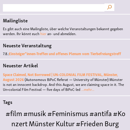
Suche
Mailingliste
Es gibt auch eine Mailingliste, über welche Veranstaltungen bekannt gegeben
werden. Ihr könnt euch
hier
an- und abmelden.
Neueste Veranstaltung
7.8.:
Einsteiger*innen-Treffen und offenes Plenum vom Tierbefreiungstreff
Neuester Artikel
Space Claimed, Not Borrowed | UN•COLONIAL FILM FESTIVAL, Münster,
August 2026
(Autonomous BiPoC Referat — University of Münster)
Münster
is not an innocent backdrop. And this August, we are claiming space in it. The
Un•colonial Film Festival — five days of BiPoC-led
...mehr...
Tags
#film
#musik
#Feminismus
#antifa
#Ko
nzert
Münster
Kultur
#Frieden
Burg