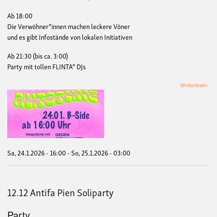
Ab 18:00
Die Verwöhner*innen machen leckere Vöner
und es gibt Infostände von lokalen Initiativen
Ab 21:30 (bis ca. 3:00)
Party mit tollen FLINTA* DJs
übe
Weiterlesen
⭐️
Soli
Part
von
RO
e.V.
⭐️
Sa, 24.1.2026 - 16:00
-
So, 25.1.2026 - 03:00
12.12 Antifa Pien Soliparty
Party