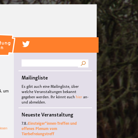
Suche
Mailingliste
Es gibt auch eine Mailingliste, über
4.
um
welche Veranstaltungen bekannt
gegeben werden. Ihr könnt euch
hier
an-
und abmelden.
Neueste Veranstaltung
7.8.:
Einsteiger*innen-Treffen und
offenes Plenum vom
über
lesen
Tierbefreiungstreff
Neueinsteigi-
Treffen