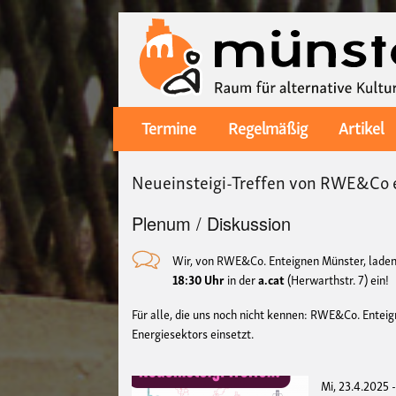
Termine
Regelmäßig
Artikel
Main
navigation
Neueinsteigi-Treffen von RWE&Co 
Plenum / Diskussion
Wir, von RWE&Co. Enteignen Münster, laden
18:30 Uhr
in der
a.cat
(Herwarthstr. 7) ein!
Für alle, die uns noch nicht kennen: RWE&Co. Enteig
Energiesektors einsetzt.
Mi, 23.4.2025 