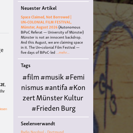
von
Neuester Artikel
RWE&Co
enteignen
Space Claimed, Not Borrowed |
UN•COLONIAL FILM FESTIVAL,
Münster, August 2026
(Autonomous
BiPoC Referat — University of Münster)
Münster is not an innocent backdrop.
And this August, we are claiming space
in it. The Un•colonial Film Festival —
ge
five days of BiPoC-led
...mehr...
Tags
#film
#musik
#Femi
nismus
#antifa
#Kon
 2E
,
Uhr
zert
Münster
Kultur
#Frieden
Burg
über
lesen
Gemeinsame
Hülshoff
literatur
#
Anreise
Seelenverwandt
zur
Queer
#Workshop
Ce
Soli-
Radio Nordpol - Dortmund