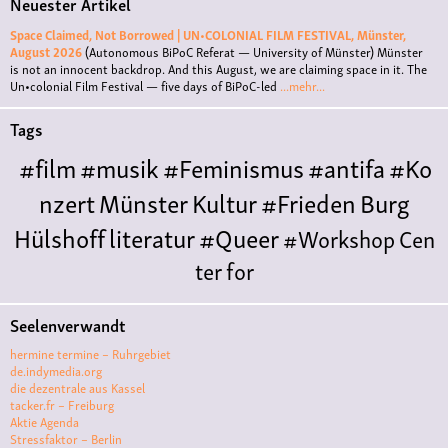
Neuester Artikel
Space Claimed, Not Borrowed | UN•COLONIAL FILM FESTIVAL, Münster,
August 2026
(Autonomous BiPoC Referat — University of Münster)
Münster
is not an innocent backdrop. And this August, we are claiming space in it. The
Un•colonial Film Festival — five days of BiPoC-led
...mehr...
Tags
#film
#musik
#Feminismus
#antifa
#Ko
nzert
Münster
Kultur
#Frieden
Burg
Hülshoff
literatur
#Queer
#Workshop
Cen
ter for
Literature
Polyamorie
Polytreff
#live
Ethische
Seelenverwandt
Nicht-
hermine termine – Ruhrgebiet
Monogamie
Polyamorietreff
Konzert
CNM
#j
de.indymedia.org
die dezentrale aus Kassel
azz
#vortrag
antifa
feminismus
kunst
antise
tacker.fr – Freiburg
Aktie Agenda
mitismus
Musik
#cubakultur
DFG-
Stressfaktor – Berlin