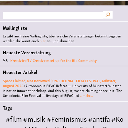
Suche
Mailingliste
Es gibt auch eine Mailingliste, über welche Veranstaltungen bekannt gegeben
werden. Ihr könnt euch
hier
an- und abmelden.
Neueste Veranstaltung
9.8.:
Kreativtreff / Creative meet-up for the Bi+-Community
Neuester Artikel
Space Claimed, Not Borrowed | UN•COLONIAL FILM FESTIVAL, Münster,
August 2026
(Autonomous BiPoC Referat — University of Münster)
Münster
is not an innocent backdrop. And this August, we are claiming space in it. The
Un•colonial Film Festival — five days of BiPoC-led
...mehr...
Tags
#film
#musik
#Feminismus
#antifa
#Ko