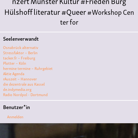
nzert
Münster
Kultur
#Frieden
Burg
Hülshoff
literatur
#Queer
#Workshop
Cen
ter for
Literature
Polyamorie
Polytreff
#live
Konzert
Seelenverwandt
Polyamorietreff
Ethische Nicht-
Osnabrück alternativ
Monogamie
CNM
#jazz
#vortrag
antifa
femin
Stressfaktor – Berlin
tacker.fr – Freiburg
ismus
kunst
antisemitismus
Musik
#cubakult
Plotter – Köln
hermine termine – Ruhrgebiet
ur
DFG-
Aktie Agenda
VK
queer
#Demo
#Theater
Friedenskooperati
rAuszeit – Hannover
die dezentrale aus Kassel
ve
#film #kino #filmwerkstatt
de.indymedia.org
Radio Nordpol - Dortmund
#filmclub
#Münster
#BLACKBOX
punk
#kino
Benutzer*in
#menschenrechte
#film #kino #kultur
Anmelden
#muenster
#filmwerkstatttmünster
#vegan
#Ausstellun