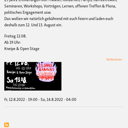
Seminaren, Workshops, Vorträgen, Lernen, offenen Treffen & Plena,
politisches Engagement usw.
Das wollen wir natürlich gebührend mit euch feiern und laden euch
deshalb zum 12. Und 13. August ein.
Freitag 12.08.
Ab 19 Uhr:
Kneipe & Open Stage
übe
Weiterlesen
Bar
–
25
Jah
Stud
Kul
Bar
Fr, 12.8.2022 - 19:00
-
So, 14.8.2022 - 04:00