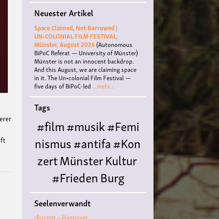
Neuester Artikel
Space Claimed, Not Borrowed |
UN•COLONIAL FILM FESTIVAL,
Münster, August 2026
(Autonomous
BiPoC Referat — University of Münster)
Münster is not an innocent backdrop.
And this August, we are claiming space
in it. The Un•colonial Film Festival —
five days of BiPoC-led
...mehr...
Tags
serer
#film
#musik
#Femi
nismus
#antifa
#Kon
aft
zert
Münster
Kultur
#Frieden
Burg
Hülshoff
literatur
#
Seelenverwandt
Queer
#Workshop
Ce
rAuszeit – Hannover