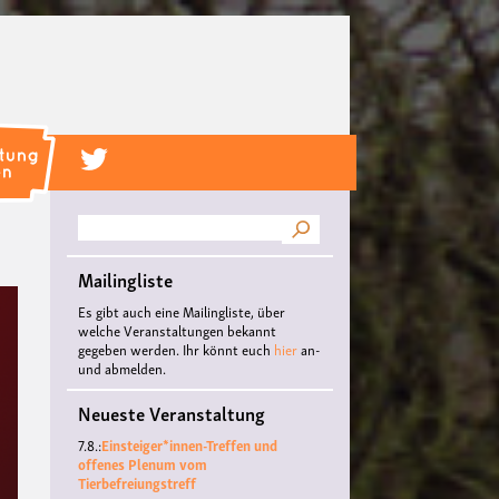
Suche
Mailingliste
Es gibt auch eine Mailingliste, über
welche Veranstaltungen bekannt
gegeben werden. Ihr könnt euch
hier
an-
und abmelden.
Neueste Veranstaltung
7.8.:
Einsteiger*innen-Treffen und
offenes Plenum vom
Tierbefreiungstreff