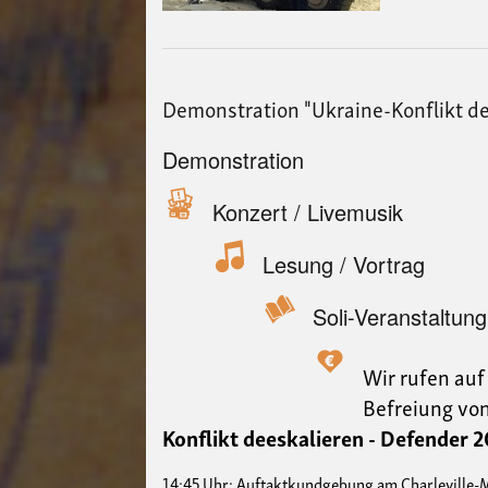
Demonstration "Ukraine-Konflikt de
Demonstration
Konzert / Livemusik
Lesung / Vortrag
Soli-Veranstaltung
Wir rufen auf
Bef
reiung
von
Konflikt deeskalieren
- Defender 2
14:45 Uhr: Auftaktkundgebung am Charleville