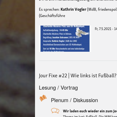
Es sprechen:
Kathrin Vogler
(MdB, friedenspol
(Geschäftsführe
Fr, 7.5.2021 - 
Jour Fixe #22 | Wie links ist Fußball?
Lesung / Vortrag
Plenum / Diskussion
Wir laden euch wieder ein zum Jou
Thema im Juni: Fußball. Die WM komm