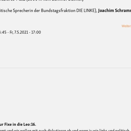
itische Sprecherin der Bundstagsfraktion DIE LINKE),
Joachim Schra
Weiter
14:45
-
Fr, 7.5.2021 - 17:00
r Fixe in die Leo:16.
t und wir wollen mit euch diskutieren ob und wenn ja wie links und politisch