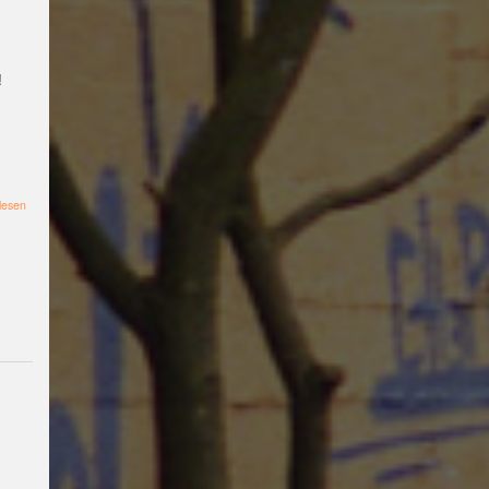
#filmclub
#Münster
#
BLACKBOX
punk
#kino
!
#menschenrechte
#fil
m #kino #kultur
#muenster
#filmwerkstatttmünst
über
lesen
er
#vegan
#Ausstellun
Achtung!
Termin
g
#solidarität
Lesung
#
VERSCHOBEN!
Filmvorführung
klima
#diskussion
#an
und
Diskussion:
tifaschismus
demonstr
"Krieg
beginnt
ation
Theater
#hoerspi
hier.
So
ellabMS
Digitale
werden
Burg
#Kultur#Literatu
Kriege
gemacht."
r #Droste
#film