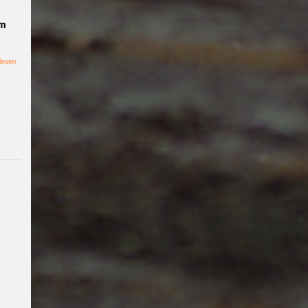
Digital Radikal
mm
Münster
Corona
Russlan
d
Palästina
Ukraine
B-
über
lesen
Side
Rojava
#BLACK
Demonstration
"Ukraine-
BOX
#weltladenlatienda
Konflikt
Lyrikkeller
#Filmwerksta
deeskalieren
-
ttMünster
Antifakneipe
#
Defender
2021
Garten
Solidarität
#umw
stoppen!"
eltschutz
Tanz
Antimilitar
ismus
Afrika
Antifaschis
mus
Friedensgesellschaft
#
Diskussion
#lyrikkeller
#l
esebühne
#Filmwerkstat
tMs
#Performance
#aro
mantisch
#asexuell
Verei