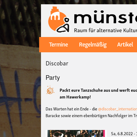
Termine
Regelmäßig
Artikel
Main
navigation
Discobar
Party
Packt eure Tanzschuhe aus und werft euc
am Hawerkamp!
Das Warten hat ein Ende - die
@discobar_internatio
Baracke sowie einem ebenbürtigen Nachfolger im Trip
Sa, 6.8.2022 -