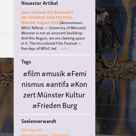
Neuester Artikel
Space Claimed, Not Borrowed |
UN•COLONIAL FILM FESTIVAL,
Münster, August 2026
(Autonomous
BiPoC Referat — University of Münster)
Münster is not an innocent backdrop.
And this August, we are claiming space
in it. The Un•colonial Film Festival —
five days of BiPoC-led
...mehr...
Tags
#film
#musik
#Femi
nismus
#antifa
#Kon
zert
Münster
Kultur
#Frieden
Burg
Hülshoff
literatur
#
Seelenverwandt
Queer
#Workshop
Ce
Aktie Agenda
nter for
hermine termine – Ruhrgebiet