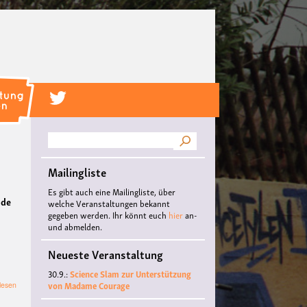
Suche
Mailingliste
Es gibt auch eine Mailingliste, über
ide
welche Veranstaltungen bekannt
gegeben werden. Ihr könnt euch
hier
an-
und abmelden.
Neueste Veranstaltung
30.9.:
Science Slam zur Unterstützung
von Madame Courage
über
lesen
Discobar