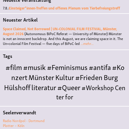
7.8.:
Einsteiger*innen-Treffen und offenes Plenum vom Tierbefreiungstreff
Neuester Artikel
Space Claimed, Not Borrowed | UN•COLONIAL FILM FESTIVAL, Münster,
August 2026
(Autonomous BiPoC Referat — University of Münster)
Münster
is not an innocent backdrop. And this August, we are claiming space in it. The
Un•colonial Film Festival — five days of BiPoC-led
...mehr...
Tags
#film
#musik
#Feminismus
#antifa
#Ko
nzert
Münster
Kultur
#Frieden
Burg
Hülshoff
literatur
#Queer
#Workshop
Cen
ter for
Literature
Polyamorie
Polytreff
#live
Konzert
Seelenverwandt
Polyamorietreff
Ethische Nicht-
Radio Nordpol - Dortmund
Monogamie
CNM
#jazz
#vortrag
antifa
femin
Plotter – Köln