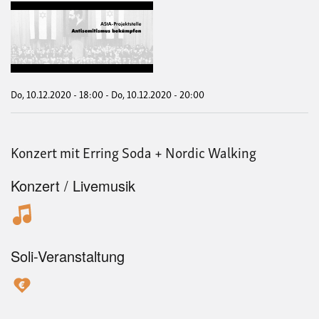
Anti
-
ein
Neb
in
quee
Dis
Do, 10.12.2020 - 18:00
-
Do, 10.12.2020 - 20:00
Konzert mit Erring Soda + Nordic Walking
Konzert / Livemusik
Soli-Veranstaltung