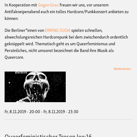
In Kooperation mit
Gegen Grau
freuen wir uns, vor unserem
Antifakneipenabend euch ein tolles Hardcore/Punkkonzert anbieten zu
können:
Die Berliner*innen von
ERRING SODA
spielen schnellen,
abwechslungsreichen Hardcorepunk bei dem zwischendurch ordentlich
geknüppelt wird. Thematisch geht es um Queerfeminismus und
Persönliches, nicht umsonst bezeichnet die Band ihre Musik als
Queercore.
übe
Weiterlesen
Kon
mit
Erri
Sod
+
Nor
Wal
Fr, 8.11.2019 - 20:00
-
Fr, 8.11.2019 - 23:30
Queerfeministischer Tresen leo:16