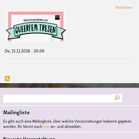
übe
Weiterlesen
Que
Tre
in
der
leo:
Do, 15.11.2018 - 20:00
Suche
Mailingliste
Es gibt auch eine Mailingliste, über welche Veranstaltungen bekannt gegeben
werden. Ihr könnt euch
hier
an- und abmelden.
Neueste Veranstaltung