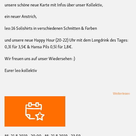
unsere schöne neue Karte mit Infos über unser Kollektiv,
ein neuer Anstrich,
leo:16 Solishirts in verschiedenen Schnitten & Farben
und unsere neue Happy Hour (20-22) Uhr mit dem Longdrink des Tages:
0,3l für 3,5€ & Hansa Pils 0,5l für 1,8€.
Wir freuen uns auf unser Wiedersehen :)
Eurer leo:kollektiv
übe
Weiterlesen
Die
leo:
kom
aus
der
Som
zur
-
Mi, 21.8.2019 - 20:00
-
Mi, 21.8.2019 - 23:59