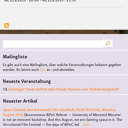
und
das
mit
Kar
Suche
Mailingliste
Es gibt auch eine Mailingliste, über welche Veranstaltungen bekannt gegeben
werden. Ihr könnt euch
hier
an- und abmelden.
Neueste Veranstaltung
7.8.:
Einsteiger*innen-Treffen und offenes Plenum vom Tierbefreiungstreff
Neuester Artikel
Space Claimed, Not Borrowed | UN•COLONIAL FILM FESTIVAL, Münster,
August 2026
(Autonomous BiPoC Referat — University of Münster)
Münster
is not an innocent backdrop. And this August, we are claiming space in it. The
Un•colonial Film Festival — five days of BiPoC-led
...mehr...