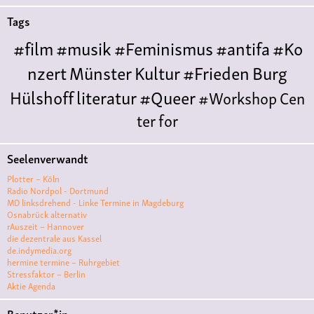
Tags
#film
#musik
#Feminismus
#antifa
#Ko
nzert
Münster
Kultur
#Frieden
Burg
Hülshoff
literatur
#Queer
#Workshop
Cen
ter for
Literature
Polyamorie
Polytreff
#live
Konzert
Seelenverwandt
Polyamorietreff
Ethische Nicht-
Plotter – Köln
Monogamie
CNM
#jazz
#vortrag
antifa
femin
Radio Nordpol - Dortmund
MD linksdrehend - Linke Termine in Magdeburg
ismus
kunst
antisemitismus
Musik
#cubakult
Osnabrück alternativ
rAuszeit – Hannover
ur
DFG-
die dezentrale aus Kassel
VK
queer
#Demo
#Theater
Friedenskooperati
de.indymedia.org
hermine termine – Ruhrgebiet
ve
#film #kino #filmwerkstatt
Stressfaktor – Berlin
Aktie Agenda
#filmclub
#Münster
#BLACKBOX
punk
#kino
Benutzer*in