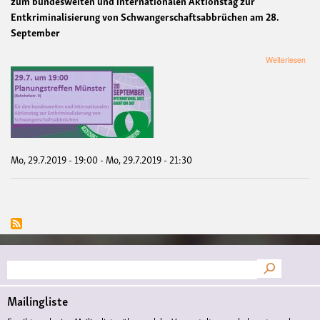
zum bundesweiten und internationalen Aktionstag zur
Entkriminalisierung von Schwangerschaftsabbrüchen am 28.
September
übe
Weiterlesen
29.7
Plan
Mün
-
bun
Akti
zur
Entk
Mo, 29.7.2019 - 19:00
-
Mo, 29.7.2019 - 21:30
von
Sch
Suche
Mailingliste