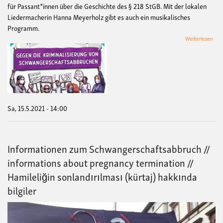
für Passant*innen über die Geschichte des § 218 StGB. Mit der lokalen
Liedermacherin Hanna Meyerholz gibt es auch ein musikalisches
Programm.
übe
Weiterlesen
150
Jah
Wid
geg
die
Krim
von
Sch
Sa, 15.5.2021 - 14:00
Informationen zum Schwangerschaftsabbruch //
informations about pregnancy termination //
Hamileliğin sonlandırılması (kürtaj) hakkında
bilgiler