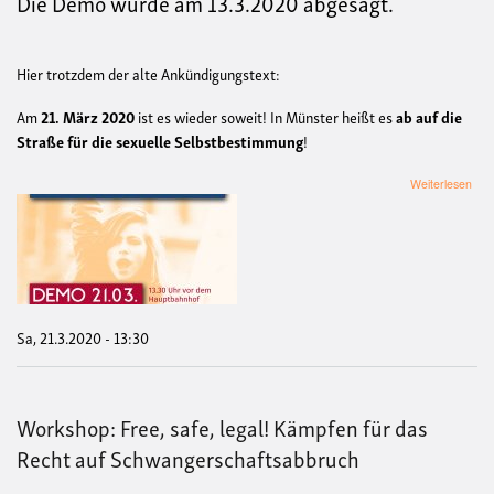
Die Demo wurde am 13.3.2020 abgesagt.
Hier trotzdem der alte Ankündigungstext:
Am
21. März 2020
ist es wieder soweit! In Münster heißt es
ab auf die
Straße für die sexuelle Selbstbestimmung
!
übe
Weiterlesen
+++
De
und
Kun
geg
den
"10
Kre
Sa, 21.3.2020 - 13:30
Mar
+++
Workshop: Free, safe, legal! Kämpfen für das
Recht auf Schwangerschaftsabbruch