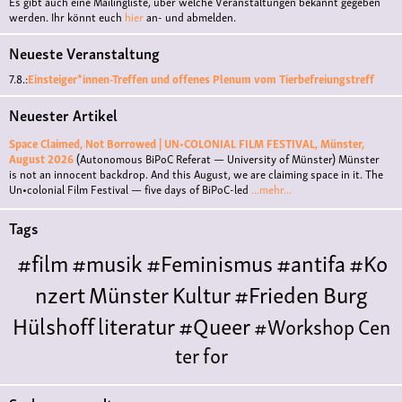
Es gibt auch eine Mailingliste, über welche Veranstaltungen bekannt gegeben
werden. Ihr könnt euch
hier
an- und abmelden.
Neueste Veranstaltung
7.8.:
Einsteiger*innen-Treffen und offenes Plenum vom Tierbefreiungstreff
Neuester Artikel
Space Claimed, Not Borrowed | UN•COLONIAL FILM FESTIVAL, Münster,
August 2026
(Autonomous BiPoC Referat — University of Münster)
Münster
is not an innocent backdrop. And this August, we are claiming space in it. The
Un•colonial Film Festival — five days of BiPoC-led
...mehr...
Tags
#film
#musik
#Feminismus
#antifa
#Ko
nzert
Münster
Kultur
#Frieden
Burg
Hülshoff
literatur
#Queer
#Workshop
Cen
ter for
Literature
Polyamorie
Polytreff
#live
Konzert