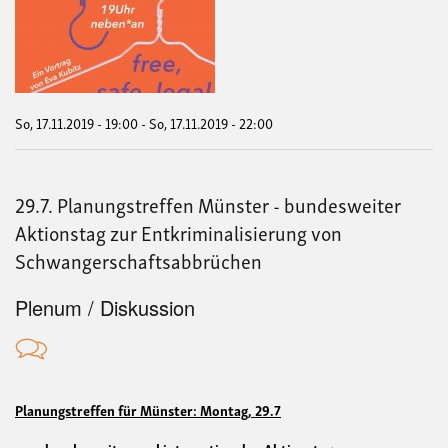
Fre
safe
lega
Käm
für
das
Rec
So, 17.11.2019 - 19:00
-
So, 17.11.2019 - 22:00
auf
Sch
29.7. Planungstreffen Münster - bundesweiter
Aktionstag zur Entkriminalisierung von
Schwangerschaftsabbrüchen
Plenum / Diskussion
Planungstreffen für Münster: Montag, 29.7