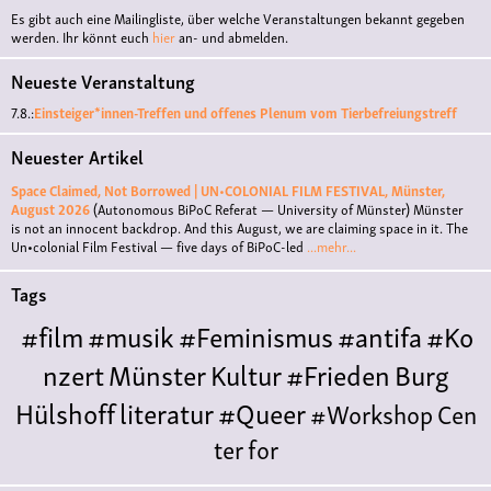
Es gibt auch eine Mailingliste, über welche Veranstaltungen bekannt gegeben
werden. Ihr könnt euch
hier
an- und abmelden.
Neueste Veranstaltung
7.8.:
Einsteiger*innen-Treffen und offenes Plenum vom Tierbefreiungstreff
Neuester Artikel
Space Claimed, Not Borrowed | UN•COLONIAL FILM FESTIVAL, Münster,
August 2026
(Autonomous BiPoC Referat — University of Münster)
Münster
is not an innocent backdrop. And this August, we are claiming space in it. The
Un•colonial Film Festival — five days of BiPoC-led
...mehr...
Tags
#film
#musik
#Feminismus
#antifa
#Ko
nzert
Münster
Kultur
#Frieden
Burg
Hülshoff
literatur
#Queer
#Workshop
Cen
ter for
Literature
Polyamorie
Polytreff
#live
Konzert