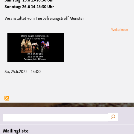
Sonntag: 26.6 14-15:30 Uhr
Veranstaltet vom Tierbefreiungstreff Münster
übe
Weiterlesen
De
geg
Tie
bei
Zirk
Cha
Kni
Sa, 25.6.2022 - 15:00
Suche
Mailingliste