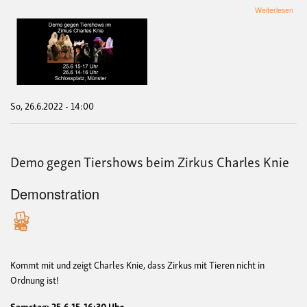
übe
Weiterlesen
De
geg
Tie
bei
Zirk
Cha
Kni
(So
So, 26.6.2022 - 14:00
Demo gegen Tiershows beim Zirkus Charles Knie
Demonstration
Kommt mit und zeigt Charles Knie, dass Zirkus mit Tieren nicht in
Ordnung ist!
Samstag: 25.6 15-16:30 Uhr