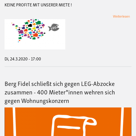
KEINE PROFITE MIT UNSERER MIETE !
übe
Weiterlesen
+++
De
geg
LEG
Kei
Prof
mit
uns
Di, 24.3.2020 - 17:00
Mie
Berg Fidel schließt sich gegen LEG-Abzocke
zusammen - 400 Mieter*innen wehren sich
gegen Wohnungskonzern