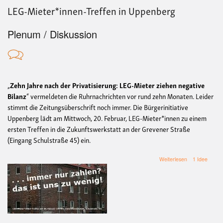
LEG-Mieter*innen-Treffen in Uppenberg
Plenum / Diskussion
„
Zehn Jahre nach der Privatisierung:
LEG-Mieter ziehen negative
Bilanz
“ vermeldeten die Ruhrnachrichten vor rund zehn Monaten. Leider
stimmt die Zeitungsüberschrift noch immer. Die Bürgerinitiative
Uppenberg lädt am Mittwoch, 20. Februar, LEG-Mieter*innen zu einem
ersten Treffen in die Zukunftswerkstatt an der Grevener Straße
(Eingang Schulstraße 45) ein.
über
Weiterlesen
1 Idee
LEG-
Mieter*innen-
Treffen
in
Uppenberg