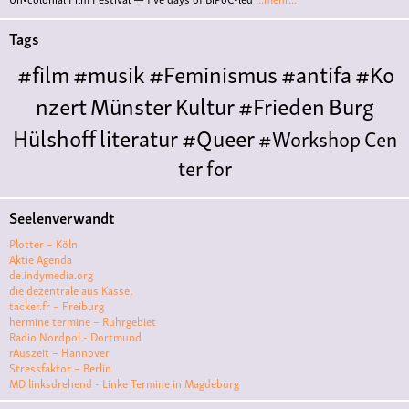
Tags
#film
#musik
#Feminismus
#antifa
#Ko
nzert
Münster
Kultur
#Frieden
Burg
Hülshoff
literatur
#Queer
#Workshop
Cen
ter for
Literature
Polyamorie
Polytreff
#live
Konzert
Seelenverwandt
Polyamorietreff
Ethische Nicht-
Plotter – Köln
Monogamie
CNM
#jazz
#vortrag
antifa
femin
Aktie Agenda
de.indymedia.org
ismus
kunst
antisemitismus
Musik
#cubakult
die dezentrale aus Kassel
tacker.fr – Freiburg
ur
DFG-
hermine termine – Ruhrgebiet
VK
queer
#Demo
#Theater
Friedenskooperati
Radio Nordpol - Dortmund
rAuszeit – Hannover
ve
#film #kino #filmwerkstatt
Stressfaktor – Berlin
MD linksdrehend - Linke Termine in Magdeburg
#filmclub
#Münster
#BLACKBOX
punk
#kino