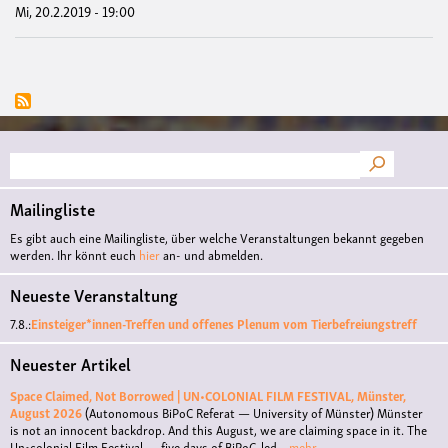
Mi, 20.2.2019 - 19:00
Suche
Mailingliste
Es gibt auch eine Mailingliste, über welche Veranstaltungen bekannt gegeben
werden. Ihr könnt euch
hier
an- und abmelden.
Neueste Veranstaltung
7.8.:
Einsteiger*innen-Treffen und offenes Plenum vom Tierbefreiungstreff
Neuester Artikel
Space Claimed, Not Borrowed | UN•COLONIAL FILM FESTIVAL, Münster,
August 2026
(Autonomous BiPoC Referat — University of Münster)
Münster
is not an innocent backdrop. And this August, we are claiming space in it. The
Un•colonial Film Festival — five days of BiPoC-led
...mehr...