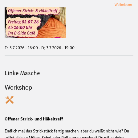
übe
Weiterlesen
Link
Mas
Fr, 3.7.2026 - 16:00
-
Fr, 3.7.2026 - 19:00
Linke Masche
Workshop
Offener Strick- und Häkeltreff
Endlich mal das Strickstück fertig machen, aber du weißt nicht wie? Du
willst dich an Mütze, Schal oder Pullover versuchen? Du willst deine