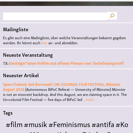
Suche
Mailingliste
Es gibt auch eine Mailingliste, über welche Veranstaltungen bekannt gegeben
werden. Ihr könnt euch
hier
an- und abmelden.
Neueste Veranstaltung
7.8.:
Einsteiger*innen-Treffen und offenes Plenum vom Tierbefreiungstreff
Neuester Artikel
Space Claimed, Not Borrowed | UN•COLONIAL FILM FESTIVAL, Münster,
August 2026
(Autonomous BiPoC Referat — University of Münster)
Münster
is not an innocent backdrop. And this August, we are claiming space in it. The
Un•colonial Film Festival — five days of BiPoC-led
...mehr...
Tags
#film
#musik
#Feminismus
#antifa
#Ko