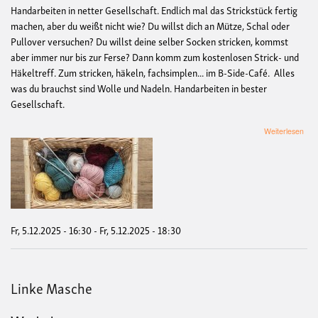
Handarbeiten in netter Gesellschaft. Endlich mal das Strickstück fertig
machen, aber du weißt nicht wie? Du willst dich an Mütze, Schal oder
Pullover versuchen? Du willst deine selber Socken stricken, kommst
aber immer nur bis zur Ferse? Dann komm zum kostenlosen Strick- und
Häkeltreff. Zum stricken, häkeln, fachsimplen... im B-Side-Café. Alles
was du brauchst sind Wolle und Nadeln. Handarbeiten in bester
Gesellschaft.
übe
Weiterlesen
Link
Mas
-
Stri
und
Häke
Fr, 5.12.2025 - 16:30
-
Fr, 5.12.2025 - 18:30
Linke Masche