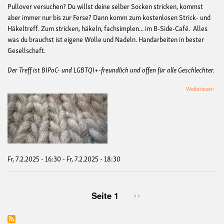
Pullover versuchen? Du willst deine selber Socken stricken, kommst
aber immer nur bis zur Ferse? Dann komm zum kostenlosen Strick- und
Häkeltreff. Zum stricken, häkeln, fachsimplen... im B-Side-Café. Alles
was du brauchst ist eigene Wolle und Nadeln. Handarbeiten in bester
Gesellschaft.
Der Treff ist BIPoC- und LGBTQI+-freundlich und offen für alle Geschlechter.
übe
Weiterlesen
Link
Mas
5.0
Fr, 7.2.2025 - 16:30
-
Fr, 7.2.2025 - 18:30
Nächste
››
Seite 1
Seitennummerierung
Seite