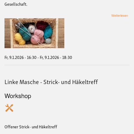
Gesellschaft.
übe
Weiterlesen
Link
Mas
Stri
&
Häke
Fr, 9.1.2026 - 16:30
-
Fr, 9.1.2026 - 18:30
Linke Masche - Strick- und Häkeltreff
Workshop
Offener Strick- und Häkeltreff