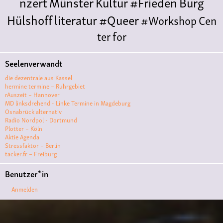
nzert
Münster
Kultur
#Frieden
Burg
Hülshoff
literatur
#Queer
#Workshop
Cen
ter for
Literature
Polyamorie
Polytreff
#live
Konzert
Seelenverwandt
Polyamorietreff
Ethische Nicht-
die dezentrale aus Kassel
Monogamie
CNM
#jazz
#vortrag
antifa
femin
hermine termine – Ruhrgebiet
rAuszeit – Hannover
ismus
kunst
antisemitismus
Musik
#cubakult
MD linksdrehend - Linke Termine in Magdeburg
Osnabrück alternativ
ur
DFG-
Radio Nordpol - Dortmund
VK
queer
#Demo
#Theater
Friedenskooperati
Plotter – Köln
Aktie Agenda
ve
#film #kino #filmwerkstatt
Stressfaktor – Berlin
tacker.fr – Freiburg
#filmclub
#Münster
#BLACKBOX
punk
#kino
Benutzer*in
#menschenrechte
#film #kino #kultur
Anmelden
#muenster
#filmwerkstatttmünster
#vegan
#Ausstellun