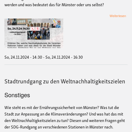
werden und was bedeutet das für Münster oder uns selbst?
übe
Weiterlesen
Sta
"Ge
für
eine
nach
Zuk
in
Mün
So, 24.11.2024 - 14:30
-
So, 24.11.2024 - 16:30
mit
Geb
Stadtrundgang zu den Weltnachhaltigkeitszielen
Sonstiges
Wie steht es mit der Ernährungssicherheit von Münster? Was tut die
Stadt zur Anpassung an die Klimaveränderungen? Und was hat das mit
den Weltnachhaltigkeitszielen zu tun? Diesen und weiteren Fragen geht
der SDG-Rundgang an verschiedenen Stationen in Münster nach.