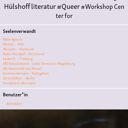
Hülshoff
literatur
#Queer
#Workshop
Cen
ter for
Literature
Polyamorie
Polytreff
#live
Konzert
Seelenverwandt
Polyamorietreff
Ethische Nicht-
Aktie Agenda
Monogamie
CNM
#jazz
#vortrag
antifa
femin
Plotter – Köln
rAuszeit – Hannover
ismus
kunst
antisemitismus
Musik
#cubakult
Radio Nordpol - Dortmund
tacker.fr – Freiburg
ur
DFG-
MD linksdrehend - Linke Termine in Magdeburg
VK
queer
#Demo
#Theater
Friedenskooperati
die dezentrale aus Kassel
hermine termine – Ruhrgebiet
ve
#film #kino #filmwerkstatt
Stressfaktor – Berlin
Osnabrück alternativ
#filmclub
#Münster
#BLACKBOX
punk
#kino
Benutzer*in
#menschenrechte
#film #kino #kultur
Anmelden
#muenster
#filmwerkstatttmünster
#vegan
#Ausstellun
g
#solidarität
Lesung
#klima
#diskussion
#an