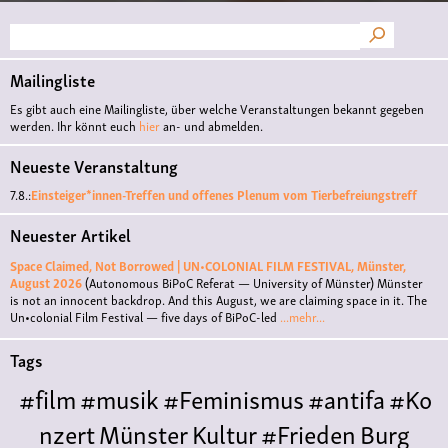
Suche
Mailingliste
Es gibt auch eine Mailingliste, über welche Veranstaltungen bekannt gegeben
werden. Ihr könnt euch
hier
an- und abmelden.
Neueste Veranstaltung
7.8.:
Einsteiger*innen-Treffen und offenes Plenum vom Tierbefreiungstreff
Neuester Artikel
Space Claimed, Not Borrowed | UN•COLONIAL FILM FESTIVAL, Münster,
August 2026
(Autonomous BiPoC Referat — University of Münster)
Münster
is not an innocent backdrop. And this August, we are claiming space in it. The
Un•colonial Film Festival — five days of BiPoC-led
...mehr...
Tags
#film
#musik
#Feminismus
#antifa
#Ko
nzert
Münster
Kultur
#Frieden
Burg