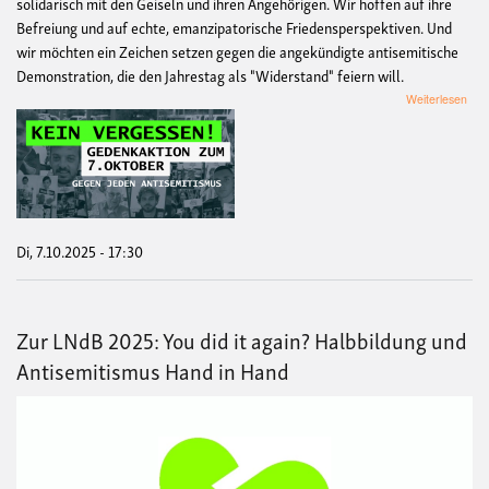
solidarisch mit den Geiseln und ihren Angehörigen. Wir hoffen auf ihre
Befreiung und auf echte, emanzipatorische Friedensperspektiven. Und
wir möchten ein Zeichen setzen gegen die angekündigte antisemitische
Demonstration, die den Jahrestag als "Widerstand" feiern will.
übe
Weiterlesen
Kei
Ver
-
Ged
zum
7.O
Di, 7.10.2025 - 17:30
Zur LNdB 2025: You did it again? Halbbildung und
Antisemitismus Hand in Hand