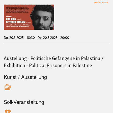
übe
Weiterlesen
Fil
-
RP
Kids
Def
Rec
von
Abd
Do, 20.3.2025 - 18:30
-
Do, 20.3.2025 - 20:00
Mot
/
Film
-
Austellung - Politische Gefangene in Palästina /
RP
Kids
Exhibition - Political Prisoners in Palestine
Def
Rec
Kunst / Ausstellung
Soli-Veranstaltung