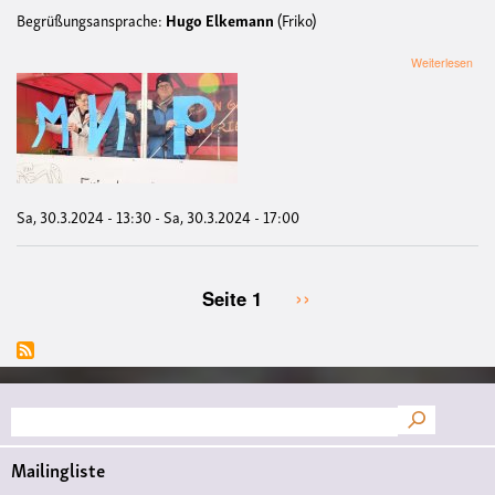
Begrüßungsansprache:
Hugo Elkemann
(Friko)
übe
Weiterlesen
OS
MÜ
202
FRI
FA
DE
Sa, 30.3.2024 - 13:30
-
Sa, 30.3.2024 - 17:00
Nächste
››
Seite 1
Seitennummerierung
Seite
Suche
Mailingliste