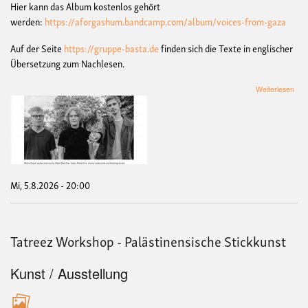
Hier kann das Album kostenlos gehört
werden:
https://aforgashum.bandcamp.com/album/voices-from-gaza
Auf der Seite
https://gruppe-basta.de
finden sich die Texte in englischer
Übersetzung zum Nachlesen.
übe
Weiterlesen
Kon
&
Talk
mit
Afor
Gas
Mi, 5.8.2026 - 20:00
Tatreez Workshop - Palästinensische Stickkunst
Kunst / Ausstellung