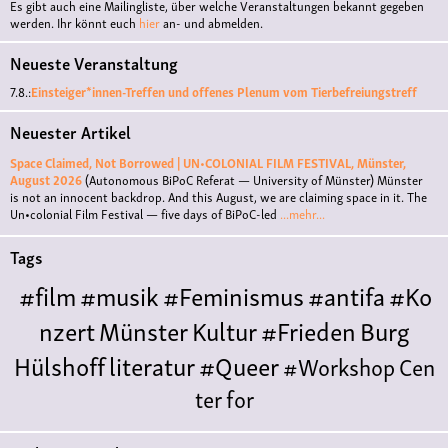
Es gibt auch eine Mailingliste, über welche Veranstaltungen bekannt gegeben
werden. Ihr könnt euch
hier
an- und abmelden.
Neueste Veranstaltung
7.8.:
Einsteiger*innen-Treffen und offenes Plenum vom Tierbefreiungstreff
Neuester Artikel
Space Claimed, Not Borrowed | UN•COLONIAL FILM FESTIVAL, Münster,
August 2026
(Autonomous BiPoC Referat — University of Münster)
Münster
is not an innocent backdrop. And this August, we are claiming space in it. The
Un•colonial Film Festival — five days of BiPoC-led
...mehr...
Tags
#film
#musik
#Feminismus
#antifa
#Ko
nzert
Münster
Kultur
#Frieden
Burg
Hülshoff
literatur
#Queer
#Workshop
Cen
ter for
Literature
Polyamorie
Polytreff
#live
Konzert