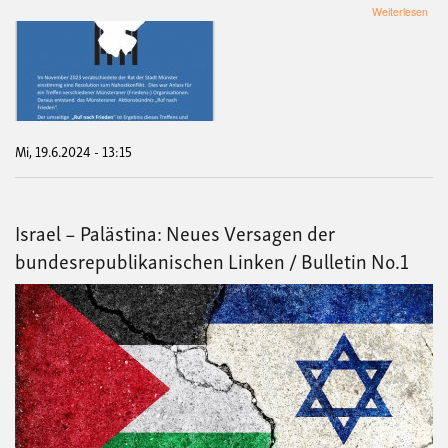
übe
Weiterlesen
Soli
mit
Isra
UN
mit
Palä
Mi, 19.6.2024 - 13:15
Israel – Palästina: Neues Versagen der
bundesrepublikanischen Linken / Bulletin No.1