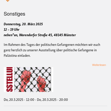
Sonstiges
Donnerstag, 20. März 2025
12 – 19 Uhr
neben*an, Warendorfer Straße 45, 48145 Münster
Im Rahmen des Tages der politischen Gefangenen möchten wir euch
ganz herzlich zu unserer Ausstellung über politische Gefangene in
Palästina einladen.
übe
Weiterlesen
Aust
-
Poli
Gef
in
Palä
/
Exhi
Do, 20.3.2025 - 12:00
-
Do, 20.3.2025 - 20:00
-
Polit
Pris