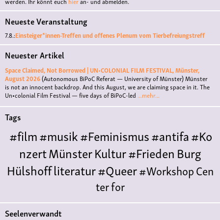
werden. Ihr könnt euch
hier
an- und abmelden.
Neueste Veranstaltung
7.8.:
Einsteiger*innen-Treffen und offenes Plenum vom Tierbefreiungstreff
Neuester Artikel
Space Claimed, Not Borrowed | UN•COLONIAL FILM FESTIVAL, Münster,
August 2026
(Autonomous BiPoC Referat — University of Münster)
Münster
is not an innocent backdrop. And this August, we are claiming space in it. The
Un•colonial Film Festival — five days of BiPoC-led
...mehr...
Tags
#film
#musik
#Feminismus
#antifa
#Ko
nzert
Münster
Kultur
#Frieden
Burg
Hülshoff
literatur
#Queer
#Workshop
Cen
ter for
Literature
Polyamorie
Polytreff
#live
Konzert
Seelenverwandt
Polyamorietreff
Ethische Nicht-