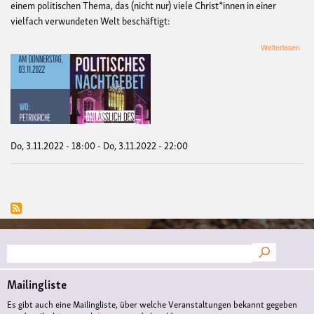
einem politischen Thema, das (nicht nur) viele Christ*innen in einer
vielfach verwundeten Welt beschäftigt:
übe
Weiterlesen
"Kli
Krie
und
Kris
-
Wa
uns
tro
Do, 3.11.2022 - 18:00
-
Do, 3.11.2022 - 22:00
Hof
mac
Ein
poli
Nac
mit
Den
zum
Suche
Hin
Emp
Akt
Mailingliste
und
Hof
Es gibt auch eine Mailingliste, über welche Veranstaltungen bekannt gegeben