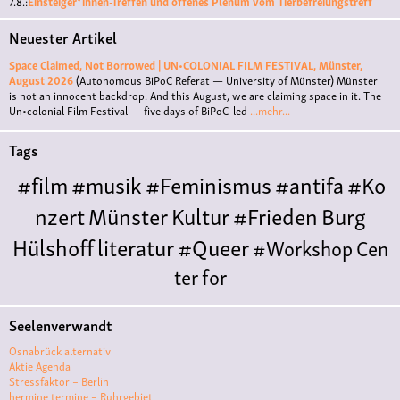
7.8.:
Einsteiger*innen-Treffen und offenes Plenum vom Tierbefreiungstreff
Neuester Artikel
Space Claimed, Not Borrowed | UN•COLONIAL FILM FESTIVAL, Münster,
August 2026
(Autonomous BiPoC Referat — University of Münster)
Münster
is not an innocent backdrop. And this August, we are claiming space in it. The
Un•colonial Film Festival — five days of BiPoC-led
...mehr...
Tags
#film
#musik
#Feminismus
#antifa
#Ko
nzert
Münster
Kultur
#Frieden
Burg
Hülshoff
literatur
#Queer
#Workshop
Cen
ter for
Literature
Polyamorie
Polytreff
#live
Konzert
Seelenverwandt
Polyamorietreff
Ethische Nicht-
Osnabrück alternativ
Monogamie
CNM
#jazz
#vortrag
antifa
femin
Aktie Agenda
Stressfaktor – Berlin
ismus
kunst
antisemitismus
Musik
#cubakult
hermine termine – Ruhrgebiet