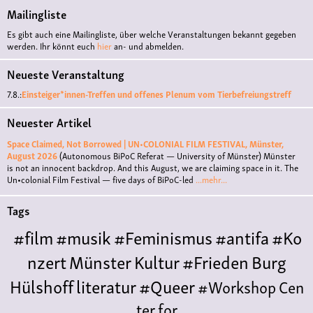
Mailingliste
Es gibt auch eine Mailingliste, über welche Veranstaltungen bekannt gegeben
werden. Ihr könnt euch
hier
an- und abmelden.
Neueste Veranstaltung
7.8.:
Einsteiger*innen-Treffen und offenes Plenum vom Tierbefreiungstreff
Neuester Artikel
Space Claimed, Not Borrowed | UN•COLONIAL FILM FESTIVAL, Münster,
August 2026
(Autonomous BiPoC Referat — University of Münster)
Münster
is not an innocent backdrop. And this August, we are claiming space in it. The
Un•colonial Film Festival — five days of BiPoC-led
...mehr...
Tags
#film
#musik
#Feminismus
#antifa
#Ko
nzert
Münster
Kultur
#Frieden
Burg
Hülshoff
literatur
#Queer
#Workshop
Cen
ter for