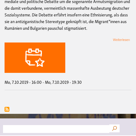
mediale und politische Debatte um die sogenannte Armutsmigration und
die damit verbundene, vermeintlich massenhafte Ausbeutung deutscher
Sozialsysteme. Die Debatte erfährt insofern eine Ethnisierung, als dass
sie an antiziganistische Stereotype geknüpft ist, die Migrant*innen aus
Rumänien und Bulgarien pauschal stigmatisiert.
übe
Weiterlesen
Rom
in
Bulg
und
Deu
-
zwi
Arm
Mo, 7.10.2019 - 16:00
-
Mo, 7.10.2019 - 19:30
Disk
und
Wid
Suche