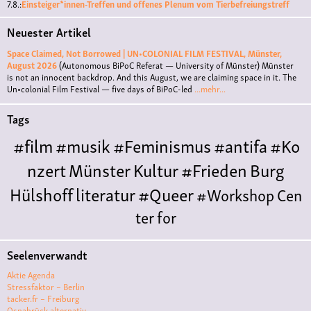
7.8.:
Einsteiger*innen-Treffen und offenes Plenum vom Tierbefreiungstreff
Neuester Artikel
Space Claimed, Not Borrowed | UN•COLONIAL FILM FESTIVAL, Münster,
August 2026
(Autonomous BiPoC Referat — University of Münster)
Münster
is not an innocent backdrop. And this August, we are claiming space in it. The
Un•colonial Film Festival — five days of BiPoC-led
...mehr...
Tags
#film
#musik
#Feminismus
#antifa
#Ko
nzert
Münster
Kultur
#Frieden
Burg
Hülshoff
literatur
#Queer
#Workshop
Cen
ter for
Literature
Polyamorie
Polytreff
#live
Konzert
Seelenverwandt
Polyamorietreff
Ethische Nicht-
Aktie Agenda
Monogamie
CNM
#jazz
#vortrag
antifa
femin
Stressfaktor – Berlin
tacker.fr – Freiburg
ismus
kunst
antisemitismus
Musik
#cubakult
Osnabrück alternativ