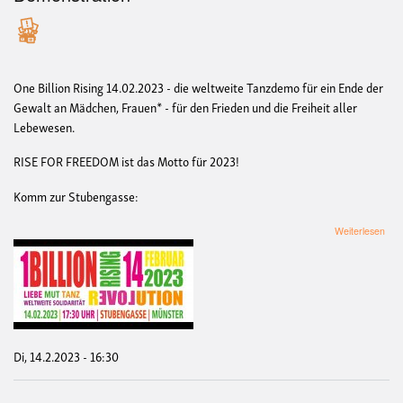
One Billion Rising 14.02.2023 - die weltweite Tanzdemo für ein Ende der
Gewalt an Mädchen, Frauen* - für den Frieden und die Freiheit aller
Lebewesen.
RISE FOR FREEDOM ist das Motto für 2023!
Komm zur Stubengasse:
übe
Weiterlesen
One
Billi
Risi
-
Tan
&
Vor
Di, 14.2.2023 - 16:30