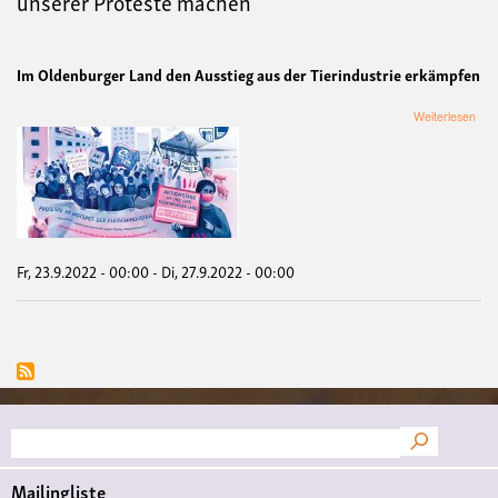
unserer Proteste machen
Im Oldenburger Land den Ausstieg aus der Tierindustrie erkämpfen
übe
Weiterlesen
Akti
vom
23.
202
Den
Hot
der
Fle
Fr, 23.9.2022 - 00:00
-
Di, 27.9.2022 - 00:00
zum
Zen
uns
Prot
mac
Suche
Mailingliste