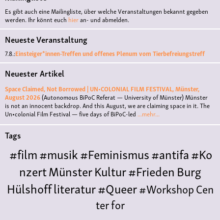
Es gibt auch eine Mailingliste, über welche Veranstaltungen bekannt gegeben
werden. Ihr könnt euch
hier
an- und abmelden.
Neueste Veranstaltung
7.8.:
Einsteiger*innen-Treffen und offenes Plenum vom Tierbefreiungstreff
Neuester Artikel
Space Claimed, Not Borrowed | UN•COLONIAL FILM FESTIVAL, Münster,
August 2026
(Autonomous BiPoC Referat — University of Münster)
Münster
is not an innocent backdrop. And this August, we are claiming space in it. The
Un•colonial Film Festival — five days of BiPoC-led
...mehr...
Tags
#film
#musik
#Feminismus
#antifa
#Ko
nzert
Münster
Kultur
#Frieden
Burg
Hülshoff
literatur
#Queer
#Workshop
Cen
ter for
Literature
Polyamorie
Polytreff
#live
Konzert