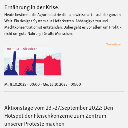
Ernährung in der Krise.
Heute bestimmt die Agrarindustrie die Landwirtschaft – auf der ganzen
Welt. Ein riesiges System aus Lieferketten, Abhängigkeiten und
Machtkonzentration ist entstanden. Dabei geht es vor allem um Profit –
nicht um gute Nahrung für alle Menschen.
übe
Weiterlesen
Disr
Inte
Akti
08.-
Okt
202
in
und
Mi, 8.10.2025 - 00:00
-
Mo, 13.10.2025 - 00:00
um
Bre
Aktionstage vom 23.-27.September 2022: Den
Hotspot der Fleischkonzerne zum Zentrum
unserer Proteste machen