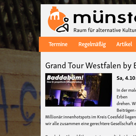
Termine
Regelmäßig
Artikel
Main
navigation
Grand Tour Westfalen by
Bild
Datum
Sa, 4.10
Ort
In der mal
Erben
drehen. Wa
Beiträgen 
Millionär:innenhotspots im Kreis Coesfeld liegen
wir alle zusammen eine gerechtere Gesellschaft 