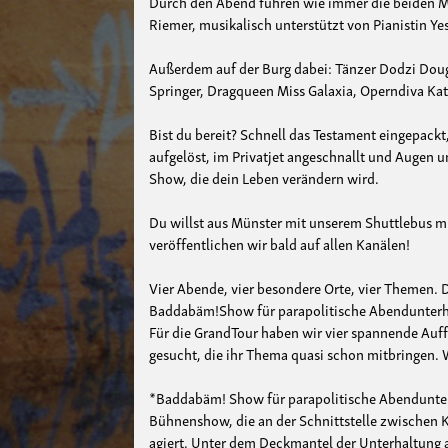
Durch den Abend führen wie immer die beiden Mo
Riemer, musikalisch unterstützt von Pianistin Ye
Außerdem auf der Burg dabei: Tänzer Dodzi Dougb
Springer, Dragqueen Miss Galaxia, Operndiva Kat
Bist du bereit? Schnell das Testament eingepackt
aufgelöst, im Privatjet angeschnallt und Augen 
Show, die dein Leben verändern wird.
Du willst aus Münster mit unserem Shuttlebus mi
veröffentlichen wir bald auf allen Kanälen!
Vier Abende, vier besondere Orte, vier Themen. 
Baddabäm!Show für parapolitische Abendunterh
Für die GrandTour haben wir vier spannende Auf
gesucht, die ihr Thema quasi schon mitbringen. W
*Baddabäm! Show für parapolitische Abendunterh
Bühnenshow, die an der Schnittstelle zwischen K
agiert. Unter dem Deckmantel der Unterhaltung 