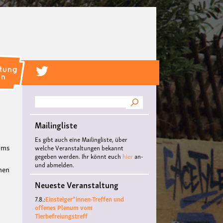
Suche
Mailingliste
Es gibt auch eine Mailingliste, über
 ums
welche Veranstaltungen bekannt
gegeben werden. Ihr könnt euch
hier
an-
und abmelden.
chen
Neueste Veranstaltung
7.8.:
Einsteiger*innen-Treffen und
offenes Plenum vom
Tierbefreiungstreff