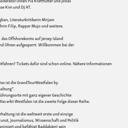
derator:innen Pia Kraftfutter und Jonas
sse Kim und DJ AT.
an, Literaturkritikerin Mirjam
hrin Filip, Rapper Mujo und weitere.
, das Offshorekonto auf Jersey Island
und Ohren aufgesperrt. Willkommen bei der
tfahren? Tickets dafür sind schon online. Nähere Informationen
Das ist die GrandTourWestfalen by
altung*.
führungsorte mit ganz eigener Geschichte
as erbt Westfalen ist die zweite Folge dieser Reihe.
altung ist die weltweit erste und einzige
unst, Journalismus, Wissenschaft und Politik
animiert und befähigt Baddabäm! sein