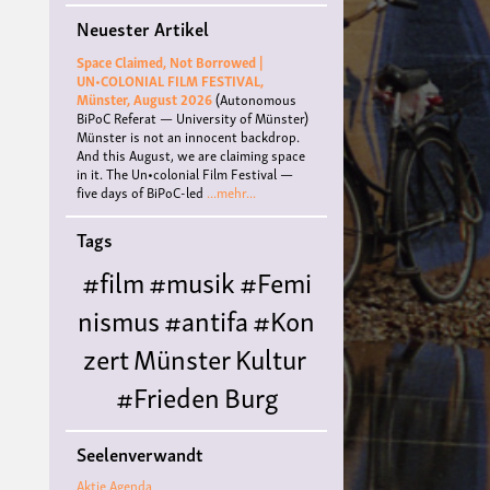
Neuester Artikel
Space Claimed, Not Borrowed |
UN•COLONIAL FILM FESTIVAL,
Münster, August 2026
(Autonomous
BiPoC Referat — University of Münster)
Münster is not an innocent backdrop.
And this August, we are claiming space
in it. The Un•colonial Film Festival —
five days of BiPoC-led
...mehr...
Tags
#film
#musik
#Femi
nismus
#antifa
#Kon
zert
Münster
Kultur
#Frieden
Burg
Hülshoff
literatur
#
Seelenverwandt
Queer
#Workshop
Ce
Aktie Agenda