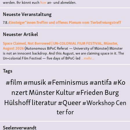
werden. Ihr könnt euch
hier
an- und abmelden.
Neueste Veranstaltung
7.8.:
Einsteiger*innen-Treffen und offenes Plenum vom Tierbefreiungstreff
Neuester Artikel
Space Claimed, Not Borrowed | UN•COLONIAL FILM FESTIVAL, Münster,
August 2026
(Autonomous BiPoC Referat — University of Münster)
Münster
is not an innocent backdrop. And this August, we are claiming space in it. The
Un•colonial Film Festival — five days of BiPoC-led
...mehr...
Tags
#film
#musik
#Feminismus
#antifa
#Ko
nzert
Münster
Kultur
#Frieden
Burg
Hülshoff
literatur
#Queer
#Workshop
Cen
ter for
Literature
Polyamorie
Polytreff
#live
Konzert
Seelenverwandt
Polyamorietreff
Ethische Nicht-