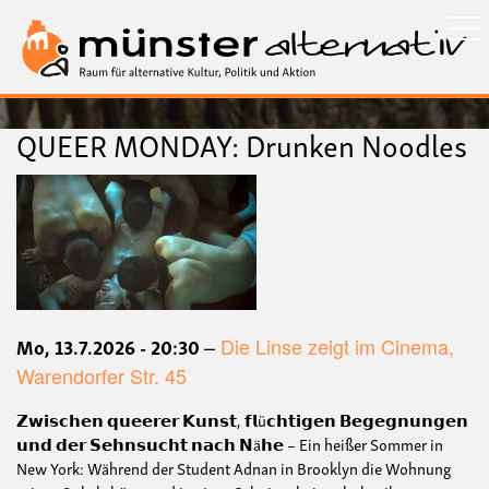
Direkt
zum
Inhalt
QUEER MONDAY: Drunken Noodles
Bild
Datum
Mo, 13.7.2026 - 20:30
Die Linse zeigt im Cinema,
Ort
Warendorfer Str. 45
𝗭𝘄𝗶𝘀𝗰𝗵𝗲𝗻 𝗾𝘂𝗲𝗲𝗿𝗲𝗿 𝗞𝘂𝗻𝘀𝘁, 𝗳𝗹ü𝗰𝗵𝘁𝗶𝗴𝗲𝗻 𝗕𝗲𝗴𝗲𝗴𝗻𝘂𝗻𝗴𝗲𝗻
𝘂𝗻𝗱 𝗱𝗲𝗿 𝗦𝗲𝗵𝗻𝘀𝘂𝗰𝗵𝘁 𝗻𝗮𝗰𝗵 𝗡ä𝗵𝗲 – Ein heißer Sommer in
New York: Während der Student Adnan in Brooklyn die Wohnung