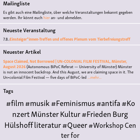
Mailingliste
Es gibt auch eine Mailingliste, über welche Veranstaltungen bekannt gegeben
werden. Ihr könnt euch
hier
an- und abmelden.
Neueste Veranstaltung
7.8.:
Einsteiger*innen-Treffen und offenes Plenum vom Tierbefreiungstreff
Neuester Artikel
Space Claimed, Not Borrowed | UN•COLONIAL FILM FESTIVAL, Münster,
August 2026
(Autonomous BiPoC Referat — University of Münster)
Münster
is not an innocent backdrop. And this August, we are claiming space in it. The
Un•colonial Film Festival — five days of BiPoC-led
...mehr...
Tags
#film
#musik
#Feminismus
#antifa
#Ko
nzert
Münster
Kultur
#Frieden
Burg
Hülshoff
literatur
#Queer
#Workshop
Cen
ter for