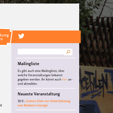
Suche
Mailingliste
Es gibt auch eine Mailingliste, über
welche Veranstaltungen bekannt
gegeben werden. Ihr könnt euch
hier
an-
und abmelden.
Neueste Veranstaltung
30.9.:
Science Slam zur Unterstützung
ht
von Madame Courage