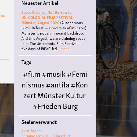
Neuester Artikel
Space Claimed, Not Borrowed |
über
lesen
UN•COLONIAL FILM FESTIVAL,
Schauspielführung
Münster, August 2026
(Autonomous
BiPoC Referat — University of Münster)
Münster is not an innocent backdrop.
And this August, we are claiming space
in it. The Un•colonial Film Festival —
five days of BiPoC-led
...mehr...
Tags
#film
#musik
#Femi
nismus
#antifa
#Kon
zert
Münster
Kultur
#Frieden
Burg
Hülshoff
literatur
#
Seelenverwandt
Queer
#Workshop
Ce
Aktie Agenda
nter for
hermine termine – Ruhrgebiet