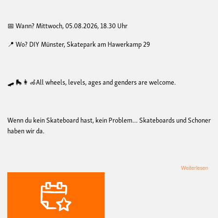
📅 Wann? Mittwoch, 05.08.2026, 18.30 Uhr
📍 Wo? DIY Münster, Skatepark am Hawerkamp 29
🛹 🛼👩‍🦽All wheels, levels, ages and genders are welcome.
Wenn du kein Skateboard hast, kein Problem… Skateboards und Schoner
haben wir da.
übe
Weiterlesen
Que
Ska