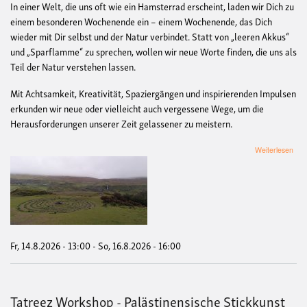
In einer Welt, die uns oft wie ein Hamsterrad erscheint, laden wir Dich zu
einem besonderen Wochenende ein – einem Wochenende, das Dich
wieder mit Dir selbst und der Natur verbindet. Statt von „leeren Akkus“
und „Sparflamme“ zu sprechen, wollen wir neue Worte finden, die uns als
Teil der Natur verstehen lassen.
Mit Achtsamkeit, Kreativität, Spaziergängen und inspirierenden Impulsen
erkunden wir neue oder vielleicht auch vergessene Wege, um die
Herausforderungen unserer Zeit gelassener zu meistern.
übe
Weiterlesen
Woc
"Au
war
ges
–
Ni
Dir
Zeit
Fr, 14.8.2026 - 13:00
-
So, 16.8.2026 - 16:00
zum
Aufb
Tatreez Workshop - Palästinensische Stickkunst