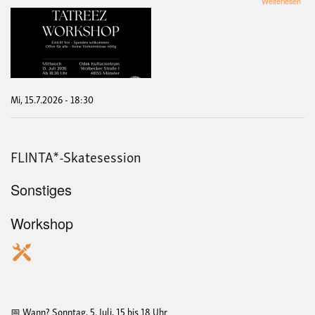
Weiterlesen
Tat
Wor
-
Palä
Stic
Mi, 15.7.2026 - 18:30
FLINTA*-Skatesession
Sonstiges
Workshop
📅 Wann? Sonntag, 5. Juli, 15 bis 18 Uhr