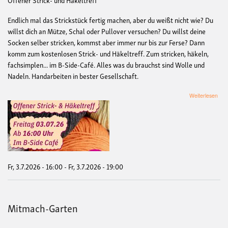
Endlich mal das Strickstück fertig machen, aber du weißt nicht wie? Du
willst dich an Mütze, Schal oder Pullover versuchen? Du willst deine
Socken selber stricken, kommst aber immer nur bis zur Ferse? Dann
komm zum kostenlosen Strick- und Häkeltreff. Zum stricken, häkeln,
fachsimplen... im B-Side-Café. Alles was du brauchst sind Wolle und
Nadeln. Handarbeiten in bester Gesellschaft.
übe
Weiterlesen
Link
Mas
Fr, 3.7.2026 - 16:00
-
Fr, 3.7.2026 - 19:00
Mitmach-Garten