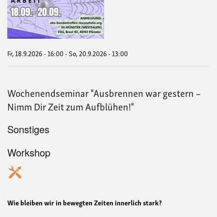
krit
Sozi
Arbe
-
bun
Vern
202
Fr, 18.9.2026 - 16:00
-
So, 20.9.2026 - 13:00
in
Mün
Wochenendseminar "Ausbrennen war gestern –
Nimm Dir Zeit zum Aufblühen!"
Sonstiges
Workshop
Wie bleiben wir in bewegten Zeiten innerlich stark?