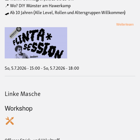
📍 Wo? DIY Münster am Hawerkamp
🛹 Ab 10 Jahren (Alle Level, Rollen und Altersgruppen Willkommen)
übe
Weiterlesen
FLI
Ska
So, 5.7.2026 - 15:00
-
So, 5.7.2026 - 18:00
Linke Masche
Workshop
Offener Strick- und Häkeltreff