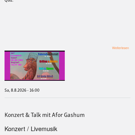
übe
Weiterlesen
Soli
geg
Rep
Sa, 8.8.2026 - 16:00
Konzert & Talk mit Afor Gashum
Konzert / Livemusik