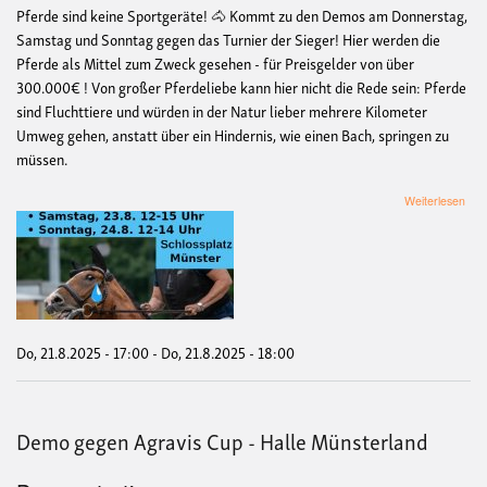
Pferde sind keine Sportgeräte! 🐴 Kommt zu den Demos am Donnerstag,
Samstag und Sonntag gegen das Turnier der Sieger! Hier werden die
Pferde als Mittel zum Zweck gesehen - für Preisgelder von über
300.000€ ! Von großer Pferdeliebe kann hier nicht die Rede sein: Pferde
sind Fluchttiere und würden in der Natur lieber mehrere Kilometer
Umweg gehen, anstatt über ein Hindernis, wie einen Bach, springen zu
müssen.
übe
Weiterlesen
De
geg
Turn
der
Sie
Do, 21.8.2025 - 17:00
-
Do, 21.8.2025 - 18:00
Demo gegen Agravis Cup - Halle Münsterland