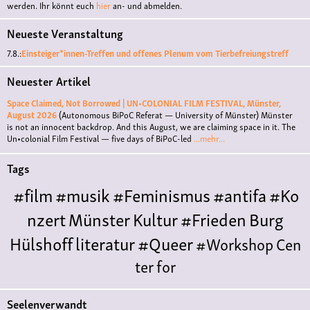
werden. Ihr könnt euch
hier
an- und abmelden.
Neueste Veranstaltung
7.8.:
Einsteiger*innen-Treffen und offenes Plenum vom Tierbefreiungstreff
Neuester Artikel
Space Claimed, Not Borrowed | UN•COLONIAL FILM FESTIVAL, Münster,
August 2026
(Autonomous BiPoC Referat — University of Münster)
Münster
is not an innocent backdrop. And this August, we are claiming space in it. The
Un•colonial Film Festival — five days of BiPoC-led
...mehr...
Tags
#film
#musik
#Feminismus
#antifa
#Ko
nzert
Münster
Kultur
#Frieden
Burg
Hülshoff
literatur
#Queer
#Workshop
Cen
ter for
Literature
Polyamorie
Polytreff
#live
Konzert
Seelenverwandt
Polyamorietreff
Ethische Nicht-