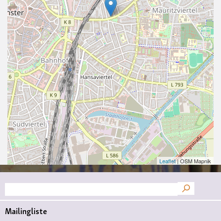
Leaflet
| OSM Mapnik
Suche
Mailingliste