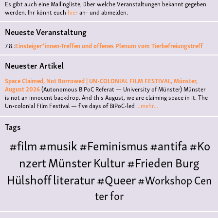
Es gibt auch eine Mailingliste, über welche Veranstaltungen bekannt gegeben
werden. Ihr könnt euch
hier
an- und abmelden.
Neueste Veranstaltung
7.8.:
Einsteiger*innen-Treffen und offenes Plenum vom Tierbefreiungstreff
Neuester Artikel
Space Claimed, Not Borrowed | UN•COLONIAL FILM FESTIVAL, Münster,
August 2026
(Autonomous BiPoC Referat — University of Münster)
Münster
is not an innocent backdrop. And this August, we are claiming space in it. The
Un•colonial Film Festival — five days of BiPoC-led
...mehr...
Tags
#film
#musik
#Feminismus
#antifa
#Ko
nzert
Münster
Kultur
#Frieden
Burg
Hülshoff
literatur
#Queer
#Workshop
Cen
ter for
Literature
Polyamorie
Polytreff
#live
Konzert