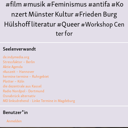
#film
#musik
#Feminismus
#antifa
#Ko
nzert
Münster
Kultur
#Frieden
Burg
Hülshoff
literatur
#Queer
#Workshop
Cen
ter for
Literature
Polyamorie
Polytreff
#live
Konzert
Seelenverwandt
Polyamorietreff
Ethische Nicht-
de.indymedia.org
Monogamie
CNM
#jazz
#vortrag
antifa
femin
Stressfaktor – Berlin
Aktie Agenda
ismus
kunst
antisemitismus
Musik
#cubakult
rAuszeit – Hannover
hermine termine – Ruhrgebiet
ur
DFG-
Plotter – Köln
VK
queer
#Demo
#Theater
Friedenskooperati
die dezentrale aus Kassel
Radio Nordpol - Dortmund
ve
#film #kino #filmwerkstatt
Osnabrück alternativ
MD linksdrehend - Linke Termine in Magdeburg
#filmclub
#Münster
#BLACKBOX
punk
#kino
Benutzer*in
#menschenrechte
#film #kino #kultur
Anmelden
#muenster