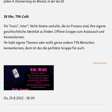
Jeden 4. Donnerstag im Monat, in der leo:16
18 Uhr, TIN-Café
Für Trans*, Inter*, Nicht-binäre und alle, die im Prozess sind, ihre eigene
geschlechtliche Identität zu finden. Offene Gruppe zum Austausch und
Kennenlernen.
Ihr habt eigene Themen oder wollt gerne andere TIN Menschen
kennenlernen, dann ist das die perfekte Gruppe für euch.
übe
Weiterlesen
TIN
Caf
und
Que
Bar
im
Ra
der
Do, 25.8.2022 - 18:00
Prid
Wee