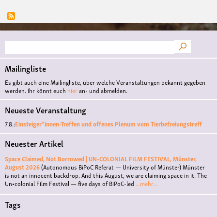
Suche
Mailingliste
Es gibt auch eine Mailingliste, über welche Veranstaltungen bekannt gegeben
werden. Ihr könnt euch
hier
an- und abmelden.
Neueste Veranstaltung
7.8.:
Einsteiger*innen-Treffen und offenes Plenum vom Tierbefreiungstreff
Neuester Artikel
Space Claimed, Not Borrowed | UN•COLONIAL FILM FESTIVAL, Münster,
August 2026
(Autonomous BiPoC Referat — University of Münster)
Münster
is not an innocent backdrop. And this August, we are claiming space in it. The
Un•colonial Film Festival — five days of BiPoC-led
...mehr...
Tags