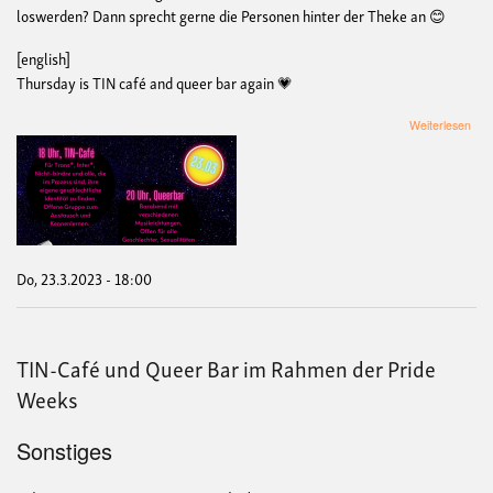
loswerden? Dann sprecht gerne die Personen hinter der Theke an 😊
[english]
Thursday is TIN café and queer bar again 💗
übe
Weiterlesen
TIN
Caf
und
Que
Bar
Do, 23.3.2023 - 18:00
TIN-Café und Queer Bar im Rahmen der Pride
Weeks
Sonstiges