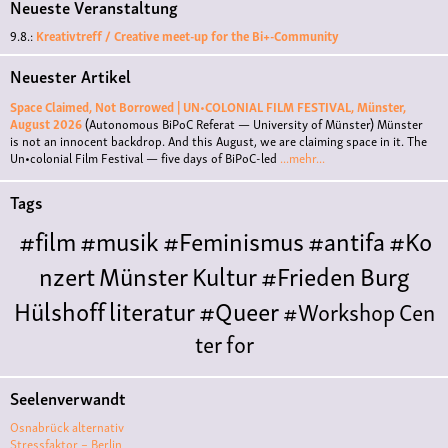
Neueste Veranstaltung
9.8.:
Kreativtreff / Creative meet-up for the Bi+-Community
Neuester Artikel
Space Claimed, Not Borrowed | UN•COLONIAL FILM FESTIVAL, Münster,
August 2026
(Autonomous BiPoC Referat — University of Münster)
Münster
is not an innocent backdrop. And this August, we are claiming space in it. The
Un•colonial Film Festival — five days of BiPoC-led
...mehr...
Tags
#film
#musik
#Feminismus
#antifa
#Ko
nzert
Münster
Kultur
#Frieden
Burg
Hülshoff
literatur
#Queer
#Workshop
Cen
ter for
Literature
Polyamorie
Polytreff
#live
Konzert
Seelenverwandt
Polyamorietreff
Ethische Nicht-
Osnabrück alternativ
Monogamie
CNM
#jazz
#vortrag
antifa
femin
Stressfaktor – Berlin