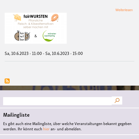
übe
Weiterlesen
fai
-
Pfla
Flei
&
Käse
selb
mac
Sa, 10.6.2023 - 11:00
-
Sa, 10.6.2023 - 15:00
mit
der
fai
Suche
Mailingliste
Es gibt auch eine Mailingliste, über welche Veranstaltungen bekannt gegeben
werden. Ihr könnt euch
hier
an- und abmelden.