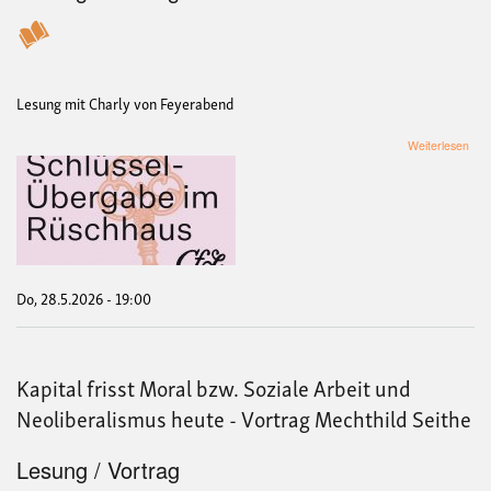
Lesung mit Charly von Feyerabend
übe
Weiterlesen
Schl
Übe
Die
Liga
der
sag
Fra
Do, 28.5.2026 - 19:00
Kapital frisst Moral bzw. Soziale Arbeit und
Neoliberalismus heute - Vortrag Mechthild Seithe
Lesung / Vortrag