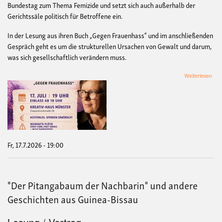
Bundestag zum Thema Femizide und setzt sich auch außerhalb der
Gerichtssäle politisch für Betroffene ein.
In der Lesung aus ihren Buch „Gegen Frauenhass“ und im anschließenden
Gespräch geht es um die strukturellen Ursachen von Gewalt und darum,
was sich gesellschaftlich verändern muss.
übe
Weiterlesen
Les
&
ans
Ges
mit
der
Auto
und
Fr, 17.7.2026 - 19:00
Urs
Saa
(lan
ehe
"Der Pitangabaum der Nachbarin" und andere
Frau
aus
Geschichten aus Guinea-Bissau
Mün