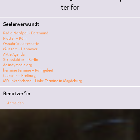
ter for
Literature
Polyamorie
Polytreff
#live
Konzert
Seelenverwandt
Polyamorietreff
Ethische Nicht-
Radio Nordpol - Dortmund
Monogamie
CNM
#jazz
#vortrag
antifa
femin
Plotter – Köln
Osnabrück alternativ
ismus
kunst
antisemitismus
Musik
#cubakult
rAuszeit – Hannover
Aktie Agenda
ur
DFG-
Stressfaktor – Berlin
VK
queer
#Demo
#Theater
Friedenskooperati
de.indymedia.org
hermine termine – Ruhrgebiet
ve
#film #kino #filmwerkstatt
tacker.fr – Freiburg
MD linksdrehend - Linke Termine in Magdeburg
#filmclub
#Münster
#BLACKBOX
punk
#kino
Benutzer*in
#menschenrechte
#film #kino #kultur
Anmelden
#muenster
#filmwerkstatttmünster
#vegan
#Ausstellun
g
#solidarität
Lesung
#klima
#diskussion
#an
tifaschismus
demonstration
Theater
#hoersp