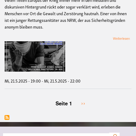
diskursiven Hintergrund rückt oder sogar verklärt wird, erleben die
Menschen vor Ort die Gewalt und Zerstörung hautnah. Einer von ihnen
ist ein junger Rettungssanitäter aus NRW, der aus Sicherheitsgründen
anonym bleiben muss.
übe
Weiterlesen
"Wo
sind
mei
Fre
ges
-
Fron
eine
Mi, 21.5.2025 - 19:00
-
Mi, 21.5.2025 - 22:00
jun
Sani
in
der
Nächste
››
Seite 1
Seitennummerierung
Ukr
Seite
Suche