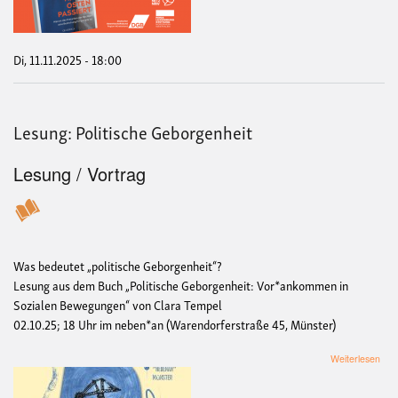
Ahn
was
im
Ost
Di, 11.11.2025 - 18:00
pass
-
Jak
Spri
Lesung: Politische Geborgenheit
Lesung / Vortrag
Was bedeutet „politische Geborgenheit“?
Lesung aus dem Buch „Politische Geborgenheit: Vor*ankommen in
Sozialen Bewegungen“ von Clara Tempel
02.10.25; 18 Uhr im neben*an (Warendorferstraße 45, Münster)
übe
Weiterlesen
Les
Poli