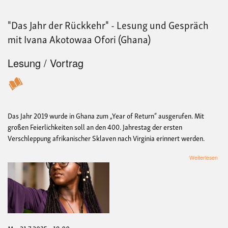
"Das Jahr der Rückkehr" - Lesung und Gespräch
mit Ivana Akotowaa Ofori (Ghana)
Lesung / Vortrag
Das Jahr 2019 wurde in Ghana zum „Year of Return“ ausgerufen. Mit
großen Feierlichkeiten soll an den 400. Jahrestag der ersten
Verschleppung afrikanischer Sklaven nach Virginia erinnert werden.
übe
Weiterlesen
"Da
Jah
der
Rüc
-
Les
und
Ges