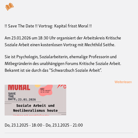
!! Save The Date !! Vortrag: Kapital frisst Moral !!
Am 23.01.2026 um 18:30 Uhr organisiert der Arbeitskreis Kritische
Soziale Arbeit einen kostenlosen Vortrag mit Mechthild Seithe.
Sie ist Psychologin, Sozialarbeiterin, ehemalige Professorin und
Mitbegründerin des unabhängigen Forums Kritische Soziale Arbeit.
Bekannt ist sie durch das "Schwarzbuch Soziale Arbeit“.
übe
Weiterlesen
Kapi
friss
Mor
bzw
Sozi
Arbe
und
Neol
Do, 23.1.2025 - 18:00
-
Do, 23.1.2025 - 21:00
heu
-