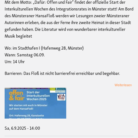
Mit dem Motto: „Dafür: Offen und Fair“ findet der offizielle Start der
Interkulturellen Wochen des Integrationsrates in Münster statt! Am Bord
des Münsteraner HansaFloß werden wir Lesungen zweier Münsteraner
Autorinnen erleben, die aus der Ferne ihre zweite Heimat in dieser Stadt
gefunden haben. Die Literatur wird von wunderbarer interkultureller
Musik begleitet
Wo: im Stadthafen I (Hafenweg 28, Münster)
Wann: Samstag 06.09.
Um: 14 Uhr
Barrieren: Das Floß ist nicht barrierefrei erreichbar und begehbar.
übe
Weiterlesen
Mus
und
Les
Inte
auf
de
Han
Sa, 6.9.2025 - 14:00