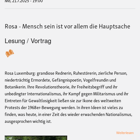
Mo, 21.7.2025 - 19:00
mit
Iva
Ako
Ofor
Rosa - Mensch sein ist vor allem die Hauptsache
(Gh
Lesung / Vortrag
Rosa Luxemburg: grandiose Rednerin, Ruhestörerin, zierliche Person,
niederträchtig Ermordete, Gefängnispoetin, Vogelfreundin und
Botanikerin. Ihre Revolutionstheorie, ihr Freiheitsbegriff und ihr
unbedingter Internationalismus, ihr Kampf gegen Militarismus und ihr
Eintreten für Gewaltlosigkeit ließen sie zur Ikone des weltweiten
Protests der 1968er-Bewegung werden. In ihren Ideen ist vieles zu
finden, was heute, in einer Zeit des wieder erwachenden Nationalismus,
ausgesprochen wichtig ist.
übe
Weiterlesen
Ros