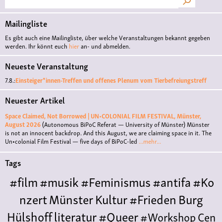
Mailingliste
Es gibt auch eine Mailingliste, über welche Veranstaltungen bekannt gegeben
werden. Ihr könnt euch
hier
an- und abmelden.
Neueste Veranstaltung
7.8.:
Einsteiger*innen-Treffen und offenes Plenum vom Tierbefreiungstreff
Neuester Artikel
Space Claimed, Not Borrowed | UN•COLONIAL FILM FESTIVAL, Münster,
August 2026
(Autonomous BiPoC Referat — University of Münster)
Münster
is not an innocent backdrop. And this August, we are claiming space in it. The
Un•colonial Film Festival — five days of BiPoC-led
...mehr...
Tags
#film
#musik
#Feminismus
#antifa
#Ko
nzert
Münster
Kultur
#Frieden
Burg
Hülshoff
literatur
#Queer
#Workshop
Cen