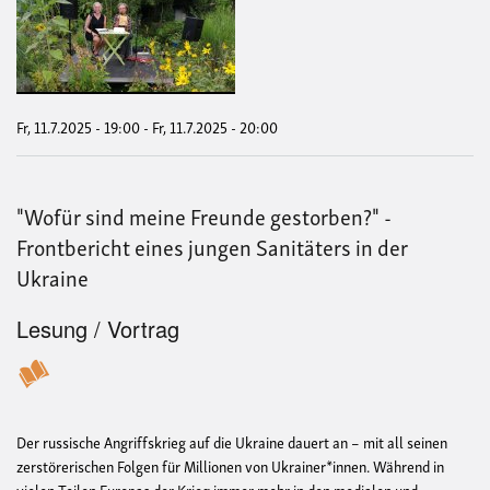
-
Men
sein
ist
vor
alle
die
Fr, 11.7.2025 - 19:00
-
Fr, 11.7.2025 - 20:00
Hau
"Wofür sind meine Freunde gestorben?" -
Frontbericht eines jungen Sanitäters in der
Ukraine
Lesung / Vortrag
Der russische Angriffskrieg auf die Ukraine dauert an – mit all seinen
zerstörerischen Folgen für Millionen von Ukrainer*innen. Während in
vielen Teilen Europas der Krieg immer mehr in den medialen und