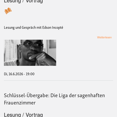
Lesung / Vortrag
Lesung und Gespräch mit Edson Incopté
übe
Weiterlesen
"De
Pit
der
Nac
und
and
Ges
aus
Di, 16.6.2026 - 19:00
Gui
Bis
Schlüssel-Übergabe: Die Liga der sagenhaften
Frauenzimmer
Lesung / Vortrag