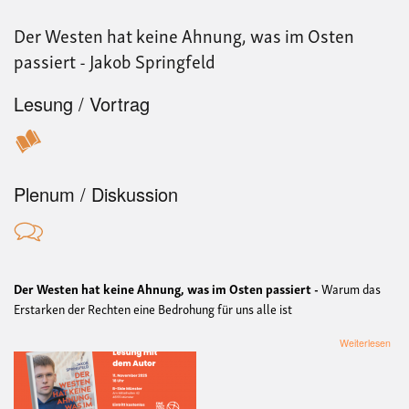
Vort
Mech
Der Westen hat keine Ahnung, was im Osten
Seit
passiert - Jakob Springfeld
Lesung / Vortrag
Plenum / Diskussion
Der Westen hat keine Ahnung, was im Osten passiert -
Warum das
Erstarken der Rechten eine Bedrohung für uns alle ist
übe
Weiterlesen
Der
Wes
hat
kein