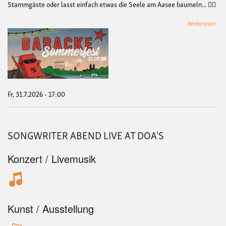
Stammgäste oder lasst einfach etwas die Seele am Aasee baumeln... 🙂‍↕️
übe
Weiterlesen
Bar
Som
202
Fr, 31.7.2026 - 17:00
SONGWRITER ABEND LIVE AT DOA'S
Konzert / Livemusik
Kunst / Ausstellung