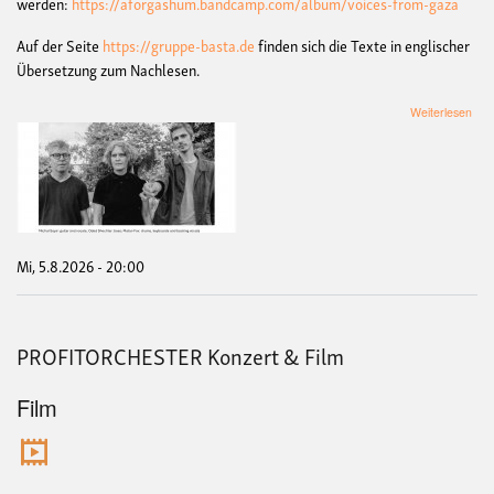
werden:
https://aforgashum.bandcamp.com/album/voices-from-gaza
Auf der Seite
https://gruppe-basta.de
finden sich die Texte in englischer
Übersetzung zum Nachlesen.
übe
Weiterlesen
Kon
&
Talk
mit
Afor
Gas
Mi, 5.8.2026 - 20:00
PROFITORCHESTER Konzert & Film
Film