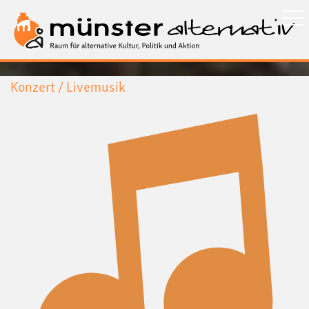
Direkt
zum
Inhalt
Konzert / Livemusik