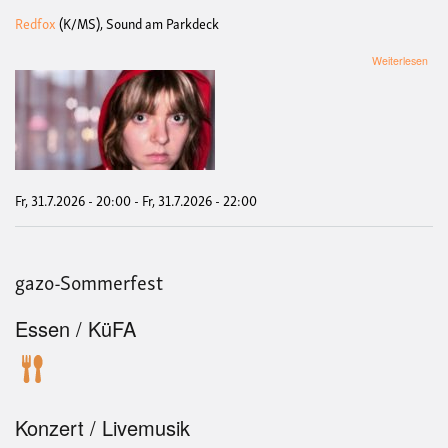
Redfox
(K/MS), Sound am Parkdeck
übe
Weiterlesen
sozi
PA
::
Red
mie
Kiez
Fr, 31.7.2026 - 20:00
-
Fr, 31.7.2026 - 22:00
gazo-Sommerfest
Essen / KüFA
Konzert / Livemusik