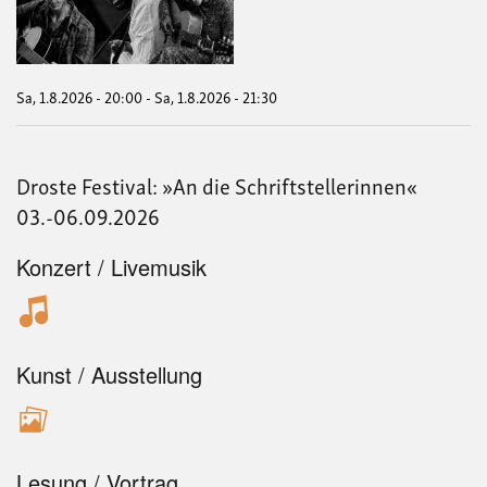
AT
DOA
Sa, 1.8.2026 - 20:00
-
Sa, 1.8.2026 - 21:30
Droste Festival: »An die Schriftstellerinnen«
03.-06.09.2026
Konzert / Livemusik
Kunst / Ausstellung
Lesung / Vortrag