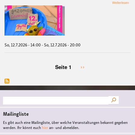
übe
Weiterlesen
gaz
Som
So, 12.7.2026 - 14:00
-
So, 12.7.2026 - 20:00
Nächste
››
Seite 1
Seitennummerierung
Seite
Suche
Mailingliste
Es gibt auch eine Mailingliste, über welche Veranstaltungen bekannt gegeben
werden. Ihr könnt euch
hier
an- und abmelden.