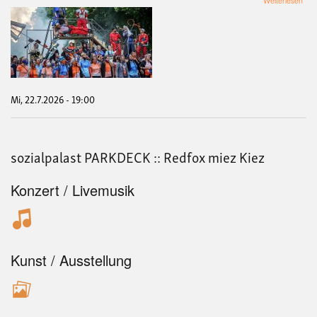
Weiterlesen
Pro
-
Das
Prof
Mi, 22.7.2026 - 19:00
sozialpalast PARKDECK :: Redfox miez Kiez
Konzert / Livemusik
Kunst / Ausstellung