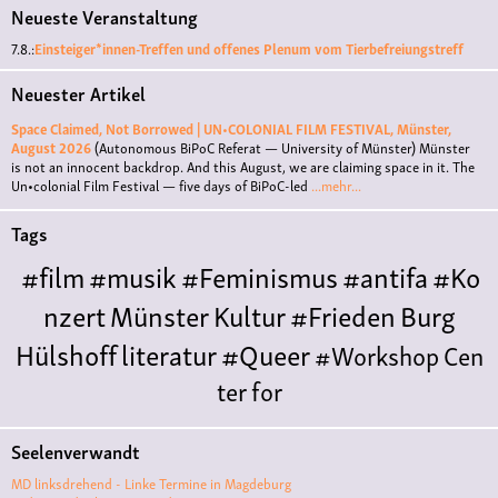
Neueste Veranstaltung
7.8.:
Einsteiger*innen-Treffen und offenes Plenum vom Tierbefreiungstreff
Neuester Artikel
Space Claimed, Not Borrowed | UN•COLONIAL FILM FESTIVAL, Münster,
August 2026
(Autonomous BiPoC Referat — University of Münster)
Münster
is not an innocent backdrop. And this August, we are claiming space in it. The
Un•colonial Film Festival — five days of BiPoC-led
...mehr...
Tags
#film
#musik
#Feminismus
#antifa
#Ko
nzert
Münster
Kultur
#Frieden
Burg
Hülshoff
literatur
#Queer
#Workshop
Cen
ter for
Literature
Polyamorie
Polytreff
#live
Konzert
Seelenverwandt
Polyamorietreff
Ethische Nicht-
MD linksdrehend - Linke Termine in Magdeburg
Monogamie
CNM
#jazz
#vortrag
antifa
femin