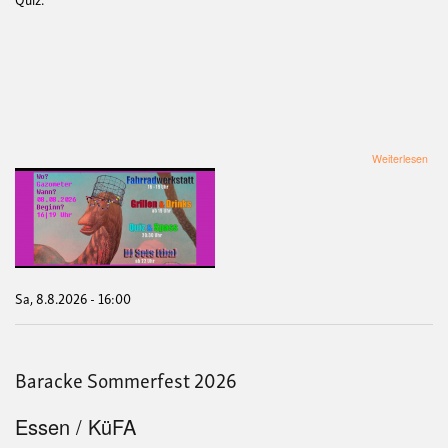
übe
Weiterlesen
Soli
geg
Rep
Sa, 8.8.2026 - 16:00
Baracke Sommerfest 2026
Essen / KüFA