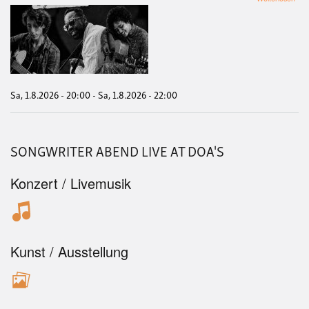
SO
AB
LIV
AT
DOA
Sa, 1.8.2026 - 20:00
-
Sa, 1.8.2026 - 22:00
SONGWRITER ABEND LIVE AT DOA'S
Konzert / Livemusik
Kunst / Ausstellung