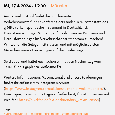
Datum
Mi, 17.4.2024 - 16:00
Münster
Ort
Am 17. und 18 April findet die bundesweite
Verkehrsminister*innenkonferenz der Länder in Münster statt, das
größte verkehrspolitische Instrument in Deutschland.
Dies ist ein wichtiger Moment, auf die dringenden Probleme und
Herausforderungen im Verkehrssektor aufmerksam zu machen!
Wir wollen die Gelegenheit nutzen, und mit möglichst vielen
Menschen unsere Forderungen auf die Straße tragen.
Seid dabei und haltet euch schon einmal den Nachmittag vom
17.04. für die geplante Großdemo frei!
Weitere Informationen, Mobimaterial und unsere Forderungen
findet ihr auf unserem Instagram Account
(
https://www.instagram.com/aktionsbuendnis_vmk_muenster/
).
Eine Kopie, die sich ohne Login aufrufen lässt, findet ihr zudem auf
Pixelfed (
https://pixelfed.de/aktionsbuendnis_vmkmuenster
).
Tags
#verkehrswende
#Großdemonstration
#klimagerechtigkeit