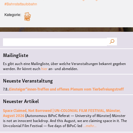
#Bahnstattautobahn
Kategorie
Suche
Mailingliste
Es gibt auch eine Mailingliste, über welche Veranstaltungen bekannt gegeben
werden. Ihr könnt euch
hier
an- und abmelden.
Neueste Veranstaltung
7.8.:
Einsteiger*innen-Treffen und offenes Plenum vom Tierbefreiungstreff
Neuester Artikel
Space Claimed, Not Borrowed | UN•COLONIAL FILM FESTIVAL, Münster,
August 2026
(Autonomous BiPoC Referat — University of Münster)
Münster
is not an innocent backdrop. And this August, we are claiming space in it. The
Un•colonial Film Festival — five days of BiPoC-led
...mehr...