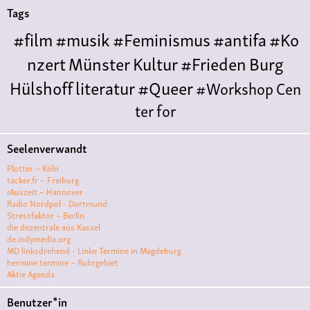
Tags
#film
#musik
#Feminismus
#antifa
#Ko
nzert
Münster
Kultur
#Frieden
Burg
Hülshoff
literatur
#Queer
#Workshop
Cen
ter for
Literature
Polyamorie
Polytreff
#live
Konzert
Seelenverwandt
Polyamorietreff
Ethische Nicht-
Plotter – Köln
Monogamie
CNM
#jazz
#vortrag
antifa
femin
tacker.fr – Freiburg
rAuszeit – Hannover
ismus
kunst
antisemitismus
Musik
#cubakult
Radio Nordpol - Dortmund
Stressfaktor – Berlin
ur
DFG-
die dezentrale aus Kassel
VK
queer
#Demo
#Theater
Friedenskooperati
de.indymedia.org
MD linksdrehend - Linke Termine in Magdeburg
ve
#film #kino #filmwerkstatt
hermine termine – Ruhrgebiet
Aktie Agenda
#filmclub
#Münster
#BLACKBOX
punk
#kino
Benutzer*in
#menschenrechte
#film #kino #kultur