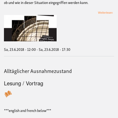
ob und wie in dieser Situation eingegriffen werden kann.
übe
Weiterlesen
Wa
tun
bei
rass
Poli
(Wo
Sa, 23.6.2018 - 12:00
-
Sa, 23.6.2018 - 17:30
Alltäglicher Ausnahmezustand
Lesung / Vortrag
***english and french below***