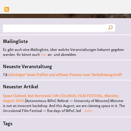
Suche
Mailingliste
Es gibt auch eine Mailingliste, über welche Veranstaltungen bekannt gegeben
werden. Ihr könnt euch
hier
an- und abmelden.
Neueste Veranstaltung
7.8.:
Einsteiger*innen-Treffen und offenes Plenum vom Tierbefreiungstreff
Neuester Artikel
Space Claimed, Not Borrowed | UN•COLONIAL FILM FESTIVAL, Münster,
August 2026
(Autonomous BiPoC Referat — University of Münster)
Münster
is not an innocent backdrop. And this August, we are claiming space in it. The
Un•colonial Film Festival — five days of BiPoC-led
...mehr...
Tags