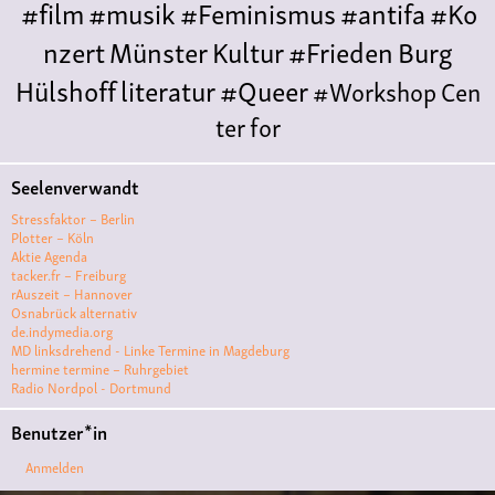
#film
#musik
#Feminismus
#antifa
#Ko
nzert
Münster
Kultur
#Frieden
Burg
Hülshoff
literatur
#Queer
#Workshop
Cen
ter for
Literature
Polyamorie
Polytreff
#live
Konzert
Seelenverwandt
Polyamorietreff
Ethische Nicht-
Stressfaktor – Berlin
Monogamie
CNM
#jazz
#vortrag
antifa
femin
Plotter – Köln
Aktie Agenda
ismus
kunst
antisemitismus
Musik
#cubakult
tacker.fr – Freiburg
rAuszeit – Hannover
ur
DFG-
Osnabrück alternativ
VK
queer
#Demo
#Theater
Friedenskooperati
de.indymedia.org
MD linksdrehend - Linke Termine in Magdeburg
ve
#film #kino #filmwerkstatt
hermine termine – Ruhrgebiet
Radio Nordpol - Dortmund
#filmclub
#Münster
#BLACKBOX
punk
#kino
Benutzer*in
#menschenrechte
#film #kino #kultur
Anmelden
#muenster