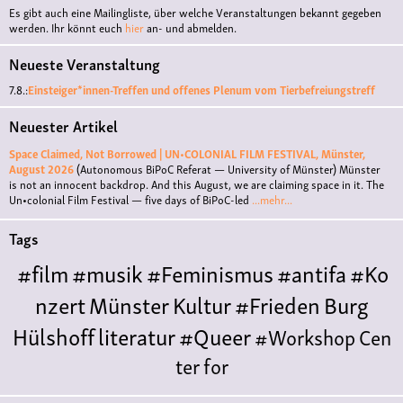
Es gibt auch eine Mailingliste, über welche Veranstaltungen bekannt gegeben
werden. Ihr könnt euch
hier
an- und abmelden.
Neueste Veranstaltung
7.8.:
Einsteiger*innen-Treffen und offenes Plenum vom Tierbefreiungstreff
Neuester Artikel
Space Claimed, Not Borrowed | UN•COLONIAL FILM FESTIVAL, Münster,
August 2026
(Autonomous BiPoC Referat — University of Münster)
Münster
is not an innocent backdrop. And this August, we are claiming space in it. The
Un•colonial Film Festival — five days of BiPoC-led
...mehr...
Tags
#film
#musik
#Feminismus
#antifa
#Ko
nzert
Münster
Kultur
#Frieden
Burg
Hülshoff
literatur
#Queer
#Workshop
Cen
ter for
Literature
Polyamorie
Polytreff
#live
Konzert