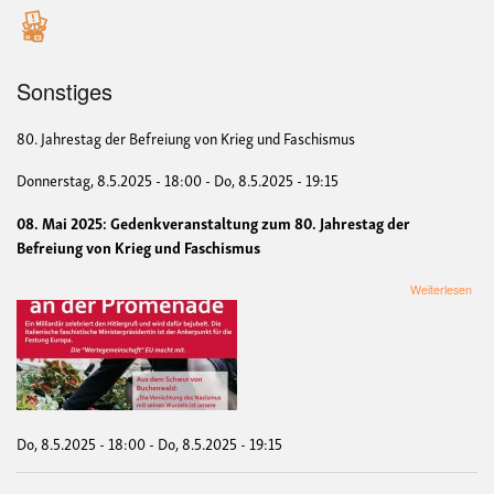
Sonstiges
80. Jahrestag der Befreiung von Krieg und Faschismus
Donnerstag, 8.5.2025 - 18:00 - Do, 8.5.2025 - 19:15
08. Mai 2025: Gedenkveranstaltung zum 80. Jahrestag der
Befreiung von Krieg und Faschismus
übe
Weiterlesen
8.
Mai
202
-
80.
Jah
der
Bef
Do, 8.5.2025 - 18:00
-
Do, 8.5.2025 - 19:15
von
Krie
und