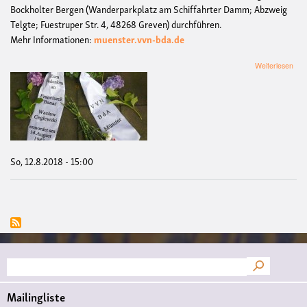
Bockholter Bergen (Wanderparkplatz am Schiffahrter Damm; Abzweig
Telgte; Fuestruper Str. 4, 48268 Greven) durchführen.
Mehr Informationen:
muenster.vvn-bda.de
übe
Weiterlesen
Ged
zur
Hinr
von
Fra
Ban
und
Wac
So, 12.8.2018 - 15:00
Ceg
Suche
Mailingliste