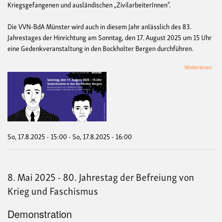
Kriegsgefangenen und ausländischen „ZivilarbeiterInnen“.
Die VVN-BdA Münster wird auch in diesem Jahr anlässlich des 83.
Jahrestages der Hinrichtung am Sonntag, den 17. August 2025 um 15 Uhr
eine Gedenkveranstaltung in den Bockholter Bergen durchführen.
übe
Weiterlesen
Ged
in
den
Bock
Ber
-
83.
Jah
So, 17.8.2025 - 15:00
-
So, 17.8.2025 - 16:00
der
Hinr
von
Fra
8. Mai 2025 - 80. Jahrestag der Befreiung von
Ban
und
Krieg und Faschismus
Wac
Ceg
Demonstration