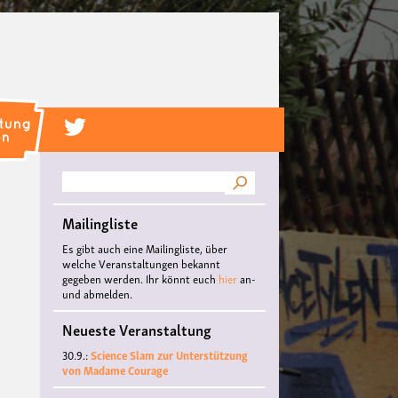
Suche
Mailingliste
Es gibt auch eine Mailingliste, über
welche Veranstaltungen bekannt
gegeben werden. Ihr könnt euch
hier
an-
und abmelden.
Neueste Veranstaltung
30.9.:
Science Slam zur Unterstützung
von Madame Courage