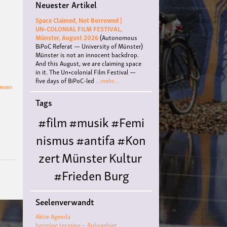
Neuester Artikel
Space Claimed, Not Borrowed |
UN•COLONIAL FILM FESTIVAL,
Münster, August 2026
(Autonomous
BiPoC Referat — University of Münster)
Münster is not an innocent backdrop.
And this August, we are claiming space
in it. The Un•colonial Film Festival —
five days of BiPoC-led
...mehr...
über
lesen
Drehbuchwerkstatt
Tags
(online)
#film
#musik
#Femi
nismus
#antifa
#Kon
zert
Münster
Kultur
#Frieden
Burg
Hülshoff
literatur
#
Seelenverwandt
Queer
#Workshop
Ce
Aktie Agenda
nter for
hermine termine – Ruhrgebiet