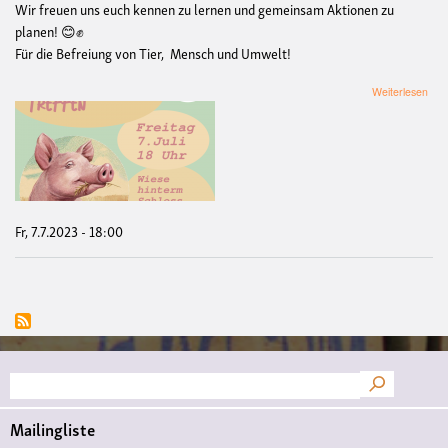
Wir freuen uns euch kennen zu lernen und gemeinsam Aktionen zu
planen! 😊✊
Für die Befreiung von Tier, Mensch und Umwelt!
übe
Weiterlesen
Eins
Tref
Tier
Mün
Fr, 7.7.2023 - 18:00
Suche
Mailingliste