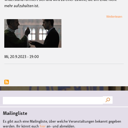
mehr aufzuhalten ist.
übe
Weiterlesen
Lei
Gel
sei
Gott
Mi, 20.9.2023 - 19:00
Suche
Mailingliste
Es gibt auch eine Mailingliste, über welche Veranstaltungen bekannt gegeben
werden. Ihr könnt euch
hier
an- und abmelden.