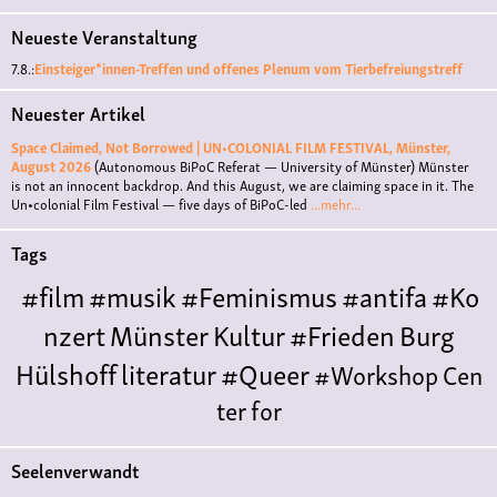
Neueste Veranstaltung
7.8.:
Einsteiger*innen-Treffen und offenes Plenum vom Tierbefreiungstreff
Neuester Artikel
Space Claimed, Not Borrowed | UN•COLONIAL FILM FESTIVAL, Münster,
August 2026
(Autonomous BiPoC Referat — University of Münster)
Münster
is not an innocent backdrop. And this August, we are claiming space in it. The
Un•colonial Film Festival — five days of BiPoC-led
...mehr...
Tags
#film
#musik
#Feminismus
#antifa
#Ko
nzert
Münster
Kultur
#Frieden
Burg
Hülshoff
literatur
#Queer
#Workshop
Cen
ter for
Literature
Polyamorie
Polytreff
#live
Konzert
Seelenverwandt
Polyamorietreff
Ethische Nicht-