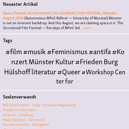
Neuester Artikel
Space Claimed, Not Borrowed | UN•COLONIAL FILM FESTIVAL, Münster,
August 2026
(Autonomous BiPoC Referat — University of Münster)
Münster
is not an innocent backdrop. And this August, we are claiming space in it. The
Un•colonial Film Festival — five days of BiPoC-led
...mehr...
Tags
#film
#musik
#Feminismus
#antifa
#Ko
nzert
Münster
Kultur
#Frieden
Burg
Hülshoff
literatur
#Queer
#Workshop
Cen
ter for
Literature
Polyamorie
Polytreff
#live
Konzert
Seelenverwandt
Polyamorietreff
Ethische Nicht-
MD linksdrehend - Linke Termine in Magdeburg
Monogamie
CNM
#jazz
#vortrag
antifa
femin
Osnabrück alternativ
tacker.fr – Freiburg
ismus
kunst
antisemitismus
Musik
#cubakult
Radio Nordpol - Dortmund
hermine termine – Ruhrgebiet
ur
DFG-