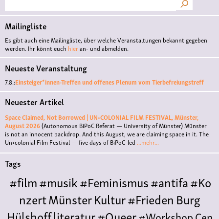
Suche
Mailingliste
Es gibt auch eine Mailingliste, über welche Veranstaltungen bekannt gegeben
werden. Ihr könnt euch
hier
an- und abmelden.
Neueste Veranstaltung
7.8.:
Einsteiger*innen-Treffen und offenes Plenum vom Tierbefreiungstreff
Neuester Artikel
Space Claimed, Not Borrowed | UN•COLONIAL FILM FESTIVAL, Münster,
August 2026
(Autonomous BiPoC Referat — University of Münster)
Münster
is not an innocent backdrop. And this August, we are claiming space in it. The
Un•colonial Film Festival — five days of BiPoC-led
...mehr...
Tags
#film
#musik
#Feminismus
#antifa
#Ko
nzert
Münster
Kultur
#Frieden
Burg
Hülshoff
literatur
#Queer
#Workshop
Cen