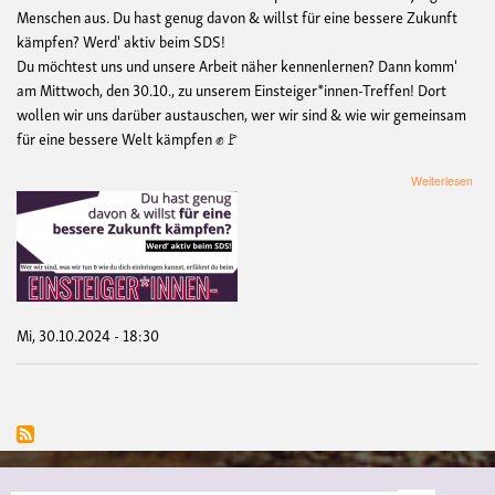
Menschen aus.
Du hast genug davon & willst für eine bessere Zukunft
kämpfen? Werd' aktiv beim SDS!
Du möchtest uns und unsere Arbeit näher kennenlernen? Dann komm'
am Mittwoch, den 30.10., zu unserem Einsteiger*innen-Treffen! Dort
wollen wir uns darüber austauschen, wer wir sind & wie wir gemeinsam
für eine bessere Welt kämpfen
✊
🚩
übe
Weiterlesen
Eins
Tref
vom
Sozi
Dem
Stu
(SD
Mün
Mi, 30.10.2024 - 18:30