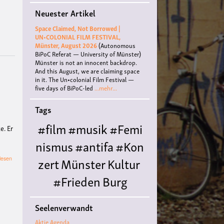
der
Neuester Artikel
Bilder«
-
Space Claimed, Not Borrowed |
Vortrag
UN•COLONIAL FILM FESTIVAL,
über
Münster, August 2026
(Autonomous
die
BiPoC Referat — University of Münster)
Folgen
Münster is not an innocent backdrop.
der
And this August, we are claiming space
negativen
in it. The Un•colonial Film Festival —
Darstellung
five days of BiPoC-led
...mehr...
Afrikas
Tags
#film
#musik
#Femi
e. Er
nismus
#antifa
#Kon
zert
Münster
Kultur
über
lesen
Tanz
der
#Frieden
Burg
Teufel
-
Hülshoff
literatur
#
Lesung
Seelenverwandt
und
Queer
#Workshop
Ce
Gespräch
Aktie Agenda