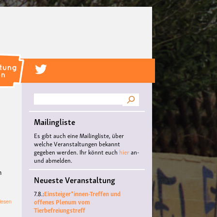
Suche
Mailingliste
Es gibt auch eine Mailingliste, über
welche Veranstaltungen bekannt
gegeben werden. Ihr könnt euch
hier
an-
und abmelden.
h
Neueste Veranstaltung
7.8.:
Einsteiger*innen-Treffen und
offenes Plenum vom
über
lesen
Tierbefreiungstreff
»Die
Macht