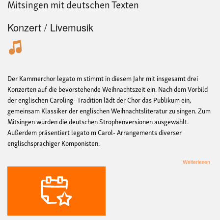
Mitsingen mit deutschen Texten
Konzert / Livemusik
Der Kammerchor legato m stimmt in diesem Jahr mit insgesamt drei
Konzerten auf die bevorstehende Weihnachtszeit ein. Nach dem Vorbild
der englischen Caroling- Tradition lädt der Chor das Publikum ein,
gemeinsam Klassiker der englischen Weihnachtsliteratur zu singen. Zum
Mitsingen wurden die deutschen Strophenversionen ausgewählt.
Außerdem präsentiert legato m Carol- Arrangements diverser
englischsprachiger Komponisten.
übe
Weiterlesen
Caro
Engl
Weih
u.a.
zum
Mits
mit