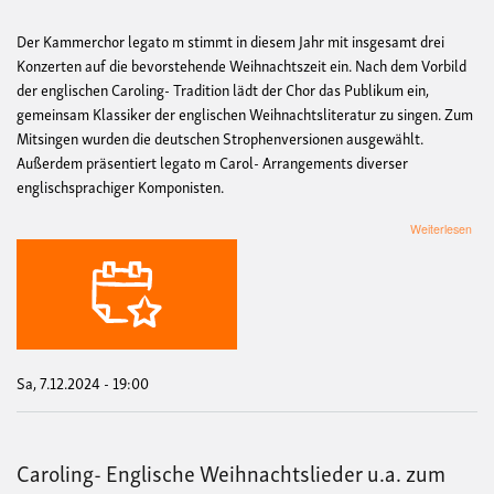
Der Kammerchor legato m stimmt in diesem Jahr mit insgesamt drei
Konzerten auf die bevorstehende Weihnachtszeit ein. Nach dem Vorbild
der englischen Caroling- Tradition lädt der Chor das Publikum ein,
gemeinsam Klassiker der englischen Weihnachtsliteratur zu singen. Zum
Mitsingen wurden die deutschen Strophenversionen ausgewählt.
Außerdem präsentiert legato m Carol- Arrangements diverser
englischsprachiger Komponisten.
übe
Weiterlesen
Caro
Engl
Weih
u.a.
zum
Mits
mit
deu
Sa, 7.12.2024 - 19:00
Tex
Caroling- Englische Weihnachtslieder u.a. zum