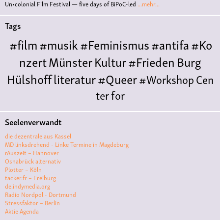
Un•colonial Film Festival — five days of BiPoC-led
...mehr...
Tags
#film
#musik
#Feminismus
#antifa
#Ko
nzert
Münster
Kultur
#Frieden
Burg
Hülshoff
literatur
#Queer
#Workshop
Cen
ter for
Literature
Polyamorie
Polytreff
#live
Konzert
Seelenverwandt
Polyamorietreff
Ethische Nicht-
die dezentrale aus Kassel
Monogamie
CNM
#jazz
#vortrag
antifa
femin
MD linksdrehend - Linke Termine in Magdeburg
rAuszeit – Hannover
ismus
kunst
antisemitismus
Musik
#cubakult
Osnabrück alternativ
Plotter – Köln
ur
DFG-
tacker.fr – Freiburg
VK
queer
#Demo
#Theater
Friedenskooperati
de.indymedia.org
Radio Nordpol - Dortmund
ve
#film #kino #filmwerkstatt
Stressfaktor – Berlin
Aktie Agenda