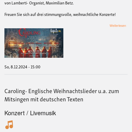
von Lamberti- Organist, Maximilian Betz.
Freuen Sie sich auf drei stimmungsvolle, weihnachtliche Konzerte!
übe
Weiterlesen
Caro
Engl
Weih
u.a.
zum
Mits
mit
deu
So, 8.12.2024 - 15:00
Tex
Caroling- Englische Weihnachtslieder u.a. zum
Mitsingen mit deutschen Texten
Konzert / Livemusik