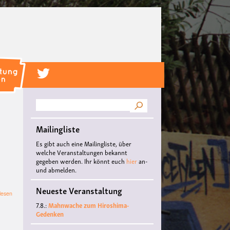
Suche
Mailingliste
Es gibt auch eine Mailingliste, über
welche Veranstaltungen bekannt
gegeben werden. Ihr könnt euch
hier
an-
und abmelden.
Neueste Veranstaltung
über
lesen
Filmfestival
7.8.:
Mahnwache zum Hiroshima-
Münster
Gedenken
2025