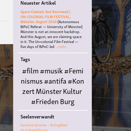
Neuester Artikel
Space Claimed, Not Borrowed |
UN•COLONIAL FILM FESTIVAL,
Münster, August 2026
(Autonomous
BiPoC Referat — University of Münster)
Münster is not an innocent backdrop.
And this August, we are claiming space
in it. The Un•colonial Film Festival —
five days of BiPoC-led
...mehr...
Tags
#film
#musik
#Femi
nismus
#antifa
#Kon
zert
Münster
Kultur
#Frieden
Burg
Hülshoff
literatur
#
Seelenverwandt
Queer
#Workshop
Ce
hermine termine – Ruhrgebiet
nter for
de.indymedia.org