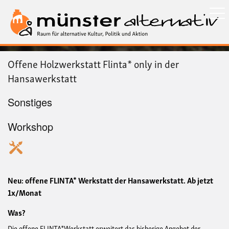
Direkt
zum
Inhalt
Offene Holzwerkstatt Flinta* only in der
Hansawerkstatt
Sonstiges
Workshop
Neu: offene FLINTA* Werkstatt der Hansawerkstatt. Ab jetzt
1x/Monat
Was?
Die offene FLINTA*Werkstatt erweitert das bisherige Angebot der