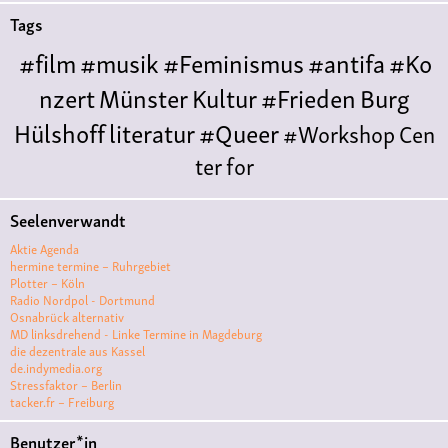
Tags
#film
#musik
#Feminismus
#antifa
#Ko
nzert
Münster
Kultur
#Frieden
Burg
Hülshoff
literatur
#Queer
#Workshop
Cen
ter for
Literature
Polyamorie
Polytreff
#live
Ethische
Seelenverwandt
Nicht-
Aktie Agenda
Monogamie
Polyamorietreff
Konzert
CNM
#j
hermine termine – Ruhrgebiet
Plotter – Köln
azz
#vortrag
antifa
feminismus
kunst
antise
Radio Nordpol - Dortmund
Osnabrück alternativ
mitismus
Musik
#cubakultur
DFG-
MD linksdrehend - Linke Termine in Magdeburg
VK
queer
#Demo
#Theater
#film #kino
die dezentrale aus Kassel
de.indymedia.org
#filmwerkstatt
Stressfaktor – Berlin
tacker.fr – Freiburg
#filmclub
#Münster
Friedenskooperative
#B
Benutzer*in