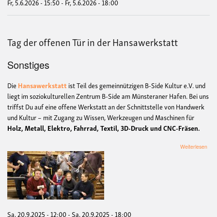
Fr, 5.6.2026 - 15:50
-
Fr, 5.6.2026 - 18:00
Tag der offenen Tür in der Hansawerkstatt
Sonstiges
Die
Hansawerkstatt
ist Teil des gemeinnützigen B-Side Kultur e.V. und
liegt im soziokulturellen Zentrum B-Side am Münsteraner Hafen. Bei uns
triffst Du auf eine offene Werkstatt an der Schnittstelle von Handwerk
und Kultur – mit Zugang zu Wissen, Werkzeugen und Maschinen für
Holz, Metall, Elektro, Fahrrad, Textil, 3D-Druck und CNC-Fräsen.
übe
Weiterlesen
Tag
der
off
Tür
in
der
Han
Sa, 20.9.2025 - 12:00
-
Sa, 20.9.2025 - 18:00