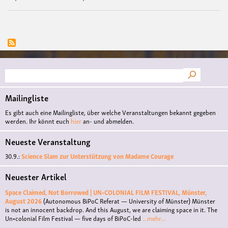
Suche
Mailingliste
Es gibt auch eine Mailingliste, über welche Veranstaltungen bekannt gegeben
werden. Ihr könnt euch
hier
an- und abmelden.
Neueste Veranstaltung
30.9.:
Science Slam zur Unterstützung von Madame Courage
Neuester Artikel
Space Claimed, Not Borrowed | UN•COLONIAL FILM FESTIVAL, Münster,
August 2026
(Autonomous BiPoC Referat — University of Münster)
Münster
is not an innocent backdrop. And this August, we are claiming space in it. The
Un•colonial Film Festival — five days of BiPoC-led
...mehr...