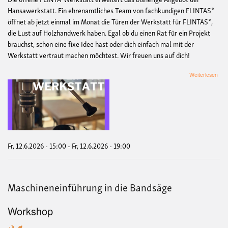
Hansawerkstatt. Ein ehrenamtliches Team von fachkundigen FLINTAS*
öffnet ab jetzt einmal im Monat die Türen der Werkstatt für FLINTAS*,
die Lust auf Holzhandwerk haben. Egal ob du einen Rat für ein Projekt
brauchst, schon eine fixe Idee hast oder dich einfach mal mit der
Werkstatt vertraut machen möchtest. Wir freuen uns auf dich!
übe
Weiterlesen
Off
Holz
Flin
only
in
der
Han
Fr, 12.6.2026 - 15:00
-
Fr, 12.6.2026 - 19:00
Maschineneinführung in die Bandsäge
Workshop