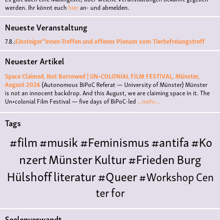
werden. Ihr könnt euch
hier
an- und abmelden.
Neueste Veranstaltung
7.8.:
Einsteiger*innen-Treffen und offenes Plenum vom Tierbefreiungstreff
Neuester Artikel
Space Claimed, Not Borrowed | UN•COLONIAL FILM FESTIVAL, Münster,
August 2026
(Autonomous BiPoC Referat — University of Münster)
Münster
is not an innocent backdrop. And this August, we are claiming space in it. The
Un•colonial Film Festival — five days of BiPoC-led
...mehr...
Tags
#film
#musik
#Feminismus
#antifa
#Ko
nzert
Münster
Kultur
#Frieden
Burg
Hülshoff
literatur
#Queer
#Workshop
Cen
ter for
Literature
Polyamorie
Polytreff
#live
Konzert
Seelenverwandt