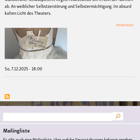
ab. An weiblicher Selbstzerstörung und Selbstermächtigung. Im absurd
kalten Licht des Theaters.
übe
Weiterlesen
TH
UN
KÄ
VO
HE
So, 7.12.2025 - 18:00
Suche
Mailingliste
Es gibt auch eine Mailingliste, über welche Veranstaltungen bekannt gegeben