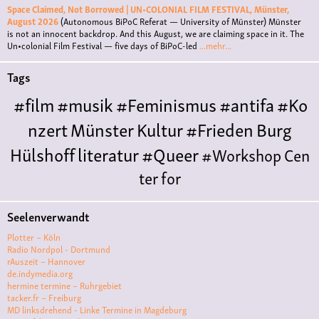
Space Claimed, Not Borrowed | UN•COLONIAL FILM FESTIVAL, Münster,
August 2026
(Autonomous BiPoC Referat — University of Münster)
Münster
is not an innocent backdrop. And this August, we are claiming space in it. The
Un•colonial Film Festival — five days of BiPoC-led
...mehr...
Tags
#film
#musik
#Feminismus
#antifa
#Ko
nzert
Münster
Kultur
#Frieden
Burg
Hülshoff
literatur
#Queer
#Workshop
Cen
ter for
Literature
Polyamorie
Polytreff
#live
Konzert
Seelenverwandt
Polyamorietreff
Ethische Nicht-
Plotter – Köln
Monogamie
CNM
#jazz
#vortrag
antifa
femin
Radio Nordpol - Dortmund
rAuszeit – Hannover
ismus
kunst
antisemitismus
Musik
#cubakult
de.indymedia.org
hermine termine – Ruhrgebiet
ur
DFG-
tacker.fr – Freiburg
VK
queer
#Demo
#Theater
Friedenskooperati
MD linksdrehend - Linke Termine in Magdeburg