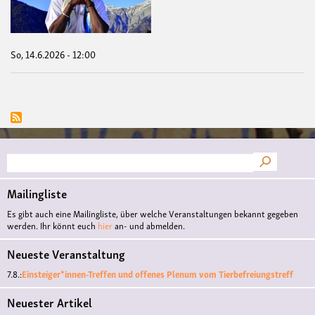
mic
lieb
-
Les
und
So, 14.6.2026 - 12:00
Ges
mit
Abde
Bar
Sak
Suche
Mailingliste
Es gibt auch eine Mailingliste, über welche Veranstaltungen bekannt gegeben
werden. Ihr könnt euch
hier
an- und abmelden.
Neueste Veranstaltung
7.8.:
Einsteiger*innen-Treffen und offenes Plenum vom Tierbefreiungstreff
Neuester Artikel