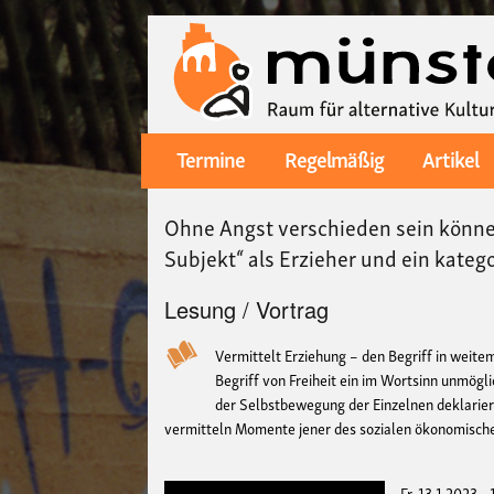
Termine
Regelmäßig
Artikel
Main
navigation
Ohne Angst verschieden sein können
Subjekt“ als Erzieher und ein kate
Lesung / Vortrag
Vermittelt Erziehung – den Begriff in weit
Begriff von Freiheit ein im Wortsinn unmögli
der Selbstbewegung der Einzelnen deklarie
vermitteln Momente jener des sozialen ökonomisch
Fr, 13.1.2023 -