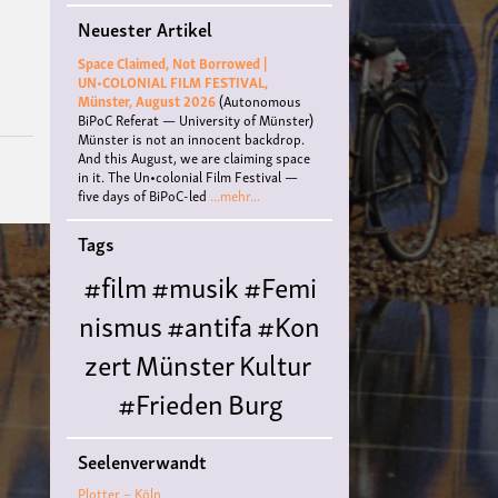
Angst
Neuester Artikel
verschieden
sein
Space Claimed, Not Borrowed |
können:
UN•COLONIAL FILM FESTIVAL,
Ansichten
Münster, August 2026
(Autonomous
von
BiPoC Referat — University of Münster)
Subjektivität,
Münster is not an innocent backdrop.
das
And this August, we are claiming space
„automatische
in it. The Un•colonial Film Festival —
Subjekt“
five days of BiPoC-led
...mehr...
als
Erzieher
Tags
und
ein
#film
#musik
#Femi
kategorischer
Imperativ
nismus
#antifa
#Kon
-
Vortrag
zert
Münster
Kultur
von
Ralf
#Frieden
Burg
Hammann
Hülshoff
literatur
#
Seelenverwandt
Queer
#Workshop
Ce
Plotter – Köln