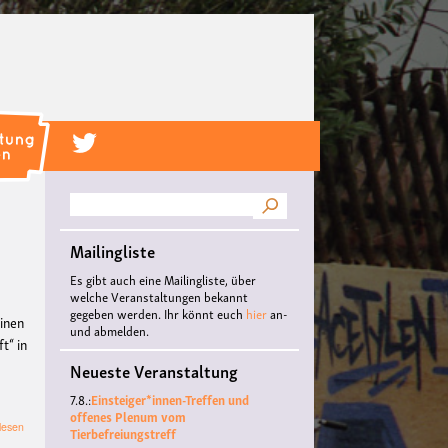
Suche
Mailingliste
Es gibt auch eine Mailingliste, über
welche Veranstaltungen bekannt
gegeben werden. Ihr könnt euch
hier
an-
einen
und abmelden.
t“ in
Neueste Veranstaltung
7.8.:
Einsteiger*innen-Treffen und
offenes Plenum vom
über
lesen
Tierbefreiungstreff
Ohne