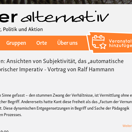
Direkt
zum
Inhalt
Gruppen
Orte
Über uns
: Ansichten von Subjektivität, das „automatische
gorischer Imperativ - Vortrag von Ralf Hammann
em Sinne gefasst – den stummen Zwang der Verhältnisse, ist Vermittlung ohne 
cher Begriff. Andererseits hatte Kant diese Freiheit als das „Factum der Vernunf
rt. Diese dynamischen Entgegensetzungen in Begriff und Sache der Pädagogik
en Prozesses.
Weiter
 19:00