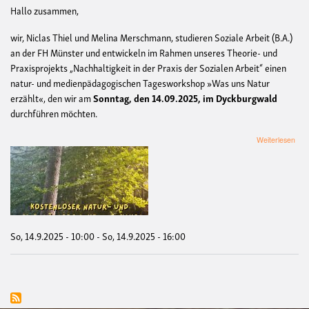
Hallo zusammen,
wir, Niclas Thiel und Melina Merschmann, studieren Soziale Arbeit (B.A.)
an der FH Münster und entwickeln im Rahmen unseres Theorie- und
Praxisprojekts „Nachhaltigkeit in der Praxis der Sozialen Arbeit“ einen
natur- und medienpädagogischen Tagesworkshop »Was uns Natur
erzählt«, den wir am
Sonntag, den 14.09.2025, im Dyckburgwald
durchführen möchten.
übe
Weiterlesen
»Wa
uns
Nat
erzä
-
Ein
zu
ein
So, 14.9.2025 - 10:00
-
So, 14.9.2025 - 16:00
Tag
im
Dyc