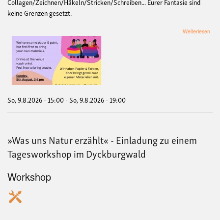
Collagen/Zeichnen/Häkeln/Stricken/Schreiben... Eurer Fantasie sind
keine Grenzen gesetzt.
übe
Weiterlesen
Krea
/
Crea
mee
up
for
the
Bi+-
So, 9.8.2026 - 15:00
-
So, 9.8.2026 - 19:00
Com
»Was uns Natur erzählt« - Einladung zu einem
Tagesworkshop im Dyckburgwald
Workshop