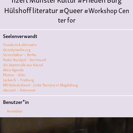
Hülshoff
literatur
#Queer
#Workshop
Cen
ter for
Literature
Polyamorie
Polytreff
#live
Konzert
Seelenverwandt
Polyamorietreff
Ethische Nicht-
Osnabrück alternativ
Monogamie
CNM
#jazz
#vortrag
antifa
femin
de.indymedia.org
Stressfaktor – Berlin
ismus
kunst
antisemitismus
Musik
#cubakult
Radio Nordpol - Dortmund
die dezentrale aus Kassel
ur
DFG-
Aktie Agenda
VK
queer
#Demo
#Theater
Friedenskooperati
Plotter – Köln
tacker.fr – Freiburg
ve
#film #kino #filmwerkstatt
MD linksdrehend - Linke Termine in Magdeburg
rAuszeit – Hannover
#filmclub
#Münster
#BLACKBOX
punk
#kino
Benutzer*in
#menschenrechte
#film #kino #kultur
Anmelden
#muenster
#filmwerkstatttmünster
#vegan
#Ausstellun