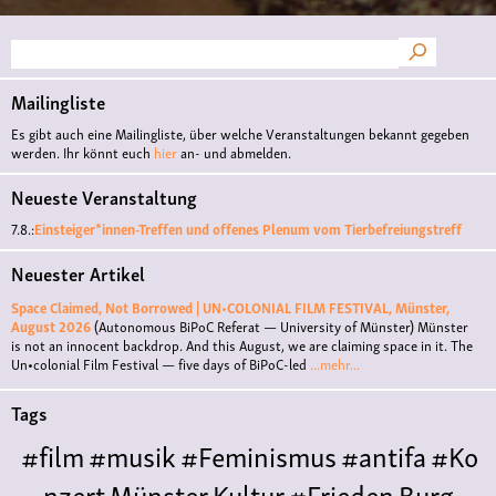
Suche
Mailingliste
Es gibt auch eine Mailingliste, über welche Veranstaltungen bekannt gegeben
werden. Ihr könnt euch
hier
an- und abmelden.
Neueste Veranstaltung
7.8.:
Einsteiger*innen-Treffen und offenes Plenum vom Tierbefreiungstreff
Neuester Artikel
Space Claimed, Not Borrowed | UN•COLONIAL FILM FESTIVAL, Münster,
August 2026
(Autonomous BiPoC Referat — University of Münster)
Münster
is not an innocent backdrop. And this August, we are claiming space in it. The
Un•colonial Film Festival — five days of BiPoC-led
...mehr...
Tags
#film
#musik
#Feminismus
#antifa
#Ko
nzert
Münster
Kultur
#Frieden
Burg