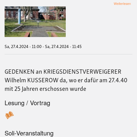
übe
Weiterlesen
Ged
an
den
am
27.
Apri
194
in
Sa, 27.4.2024 - 11:00
-
Sa, 27.4.2024 - 11:45
Mün
ers
Krie
Wil
GEDENKEN an KRIEGSDIENSTVERWEIGERER
Kus
Wilhelm KUSSEROW da, wo er dafür am 27.4.40
mit 25 Jahren erschossen wurde
Lesung / Vortrag
Soli-Veranstaltung