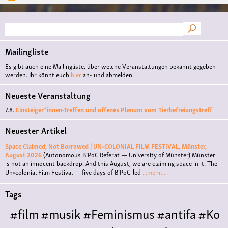
ers
wur
Suche
Mailingliste
Es gibt auch eine Mailingliste, über welche Veranstaltungen bekannt gegeben
werden. Ihr könnt euch
hier
an- und abmelden.
Neueste Veranstaltung
7.8.:
Einsteiger*innen-Treffen und offenes Plenum vom Tierbefreiungstreff
Neuester Artikel
Space Claimed, Not Borrowed | UN•COLONIAL FILM FESTIVAL, Münster,
August 2026
(Autonomous BiPoC Referat — University of Münster)
Münster
is not an innocent backdrop. And this August, we are claiming space in it. The
Un•colonial Film Festival — five days of BiPoC-led
...mehr...
Tags
#film
#musik
#Feminismus
#antifa
#Ko