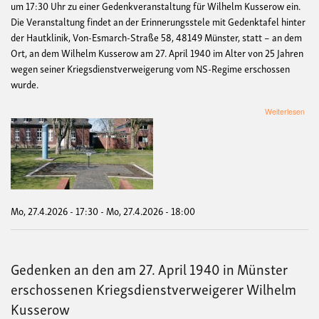
um 17:30 Uhr zu einer Gedenkveranstaltung für Wilhelm Kusserow ein.
Die Veranstaltung findet an der Erinnerungsstele mit Gedenktafel hinter
der Hautklinik, Von-Esmarch-Straße 58, 48149 Münster, statt – an dem
Ort, an dem Wilhelm Kusserow am 27. April 1940 im Alter von 25 Jahren
wegen seiner Kriegsdienstverweigerung vom NS-Regime erschossen
wurde.
übe
Weiterlesen
Ged
an
Wil
Kus
am
27.
Mo, 27.4.2026 - 17:30
-
Mo, 27.4.2026 - 18:00
Gedenken an den am 27. April 1940 in Münster
erschossenen Kriegsdienstverweigerer Wilhelm
Kusserow