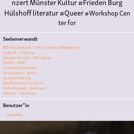
nzert
Münster
Kultur
#Frieden
Burg
Hülshoff
literatur
#Queer
#Workshop
Cen
ter for
Literature
Polyamorie
Polytreff
#live
Konzert
Seelenverwandt
Polyamorietreff
Ethische Nicht-
MD linksdrehend - Linke Termine in Magdeburg
Monogamie
CNM
#jazz
#vortrag
antifa
femin
tacker.fr – Freiburg
hermine termine – Ruhrgebiet
ismus
kunst
antisemitismus
Musik
#cubakult
Plotter – Köln
Osnabrück alternativ
ur
DFG-
Stressfaktor – Berlin
VK
queer
#Demo
#Theater
Friedenskooperati
de.indymedia.org
die dezentrale aus Kassel
ve
#film #kino #filmwerkstatt
Radio Nordpol - Dortmund
rAuszeit – Hannover
#filmclub
#Münster
#BLACKBOX
punk
#kino
Benutzer*in
#menschenrechte
#film #kino #kultur
Anmelden
#muenster
#filmwerkstatttmünster
#vegan
#Ausstellun