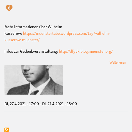
Mehr Informationen über Wilhelm
Kusserow:
https://muenstertube.wordpress.com/tag/wilhelm-
kusserow-muenster/
Infos zur Gedenkveranstaltung:
http://dfgvk.blog.muenster.org/
übe
Weiterlesen
GE
an
KR
Wil
KU
da,
wo
er
Di, 27.4.2021 - 17:00
-
Di, 27.4.2021 - 18:00
dafü
am
27.
mit
25
Jah