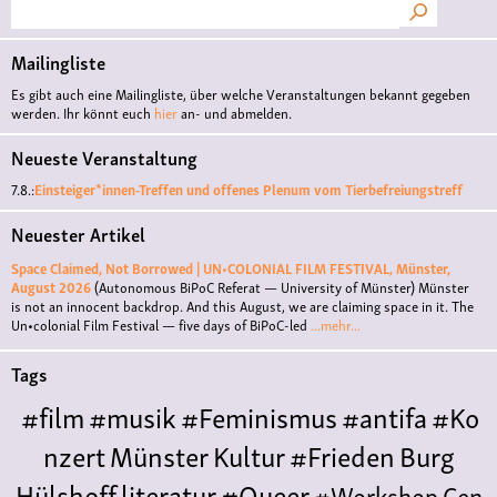
Suche
Mailingliste
Es gibt auch eine Mailingliste, über welche Veranstaltungen bekannt gegeben
werden. Ihr könnt euch
hier
an- und abmelden.
Neueste Veranstaltung
7.8.:
Einsteiger*innen-Treffen und offenes Plenum vom Tierbefreiungstreff
Neuester Artikel
Space Claimed, Not Borrowed | UN•COLONIAL FILM FESTIVAL, Münster,
August 2026
(Autonomous BiPoC Referat — University of Münster)
Münster
is not an innocent backdrop. And this August, we are claiming space in it. The
Un•colonial Film Festival — five days of BiPoC-led
...mehr...
Tags
#film
#musik
#Feminismus
#antifa
#Ko
nzert
Münster
Kultur
#Frieden
Burg
Hülshoff
literatur
#Queer
#Workshop
Cen