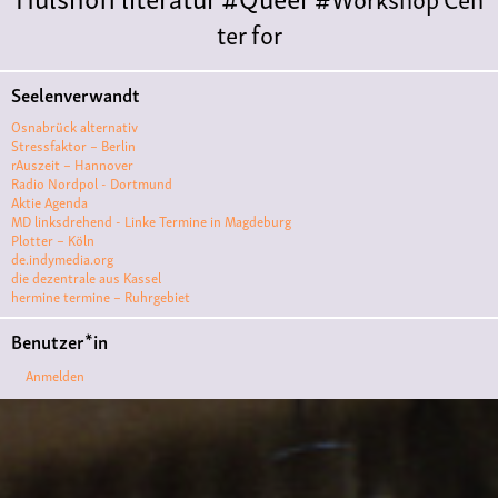
ter for
Literature
Polyamorie
Polytreff
#live
Konzert
Seelenverwandt
Polyamorietreff
Ethische Nicht-
Osnabrück alternativ
Monogamie
CNM
#jazz
#vortrag
antifa
femin
Stressfaktor – Berlin
rAuszeit – Hannover
ismus
kunst
antisemitismus
Musik
#cubakult
Radio Nordpol - Dortmund
Aktie Agenda
ur
DFG-
MD linksdrehend - Linke Termine in Magdeburg
VK
queer
#Demo
#Theater
Friedenskooperati
Plotter – Köln
de.indymedia.org
ve
#film #kino #filmwerkstatt
die dezentrale aus Kassel
hermine termine – Ruhrgebiet
#filmclub
#Münster
#BLACKBOX
punk
#kino
Benutzer*in
#menschenrechte
#film #kino #kultur
Anmelden
#muenster
#filmwerkstatttmünster
#vegan
#Ausstellun
g
#solidarität
Lesung
#klima
#diskussion
#an
tifaschismus
demonstration
Theater
#hoersp