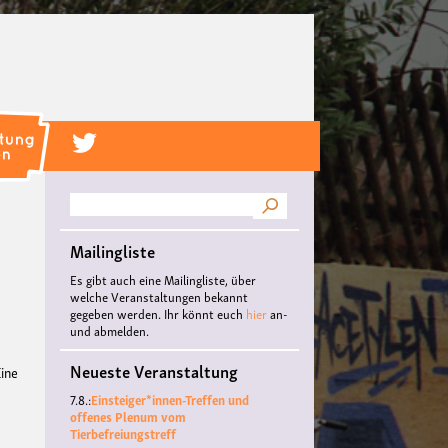
Suche
Mailingliste
Es gibt auch eine Mailingliste, über
welche Veranstaltungen bekannt
gegeben werden. Ihr könnt euch
hier
an-
und abmelden.
Neueste Veranstaltung
Eine
u
7.8.:
Einsteiger*innen-Treffen und
offenes Plenum vom
Tierbefreiungstreff